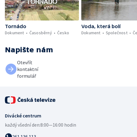
Tornádo
Voda, která bolí
Dokument
Časosběrný
Česko
Dokument
Společnost
Č
Napište nám
Otevřít
kontaktní
formulář
Divácké centrum
každý všední den:
8:00—16:00 hodin
261 136 113