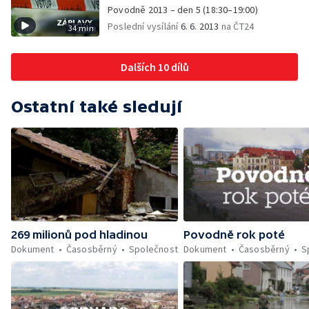
Povodně 2013 – den 5 (18:30–19:00)
Poslední vysílání
6. 6. 2013
na ČT24
34 min
Dalších 10 dílů
Ostatní také sledují
269 milionů pod hladinou
Povodně rok poté
Dokument
Časosběrný
Společnost
Dokument
Časosběrný
S