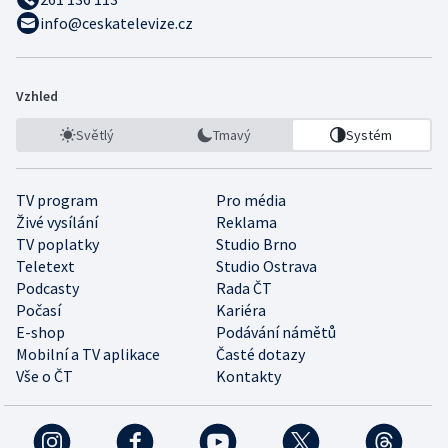
info@ceskatelevize.cz
Vzhled
Světlý
Tmavý
Systém
TV program
Pro média
Živé vysílání
Reklama
TV poplatky
Studio Brno
Teletext
Studio Ostrava
Podcasty
Rada ČT
Počasí
Kariéra
E-shop
Podávání námětů
Mobilní a TV aplikace
Časté dotazy
Vše o ČT
Kontakty