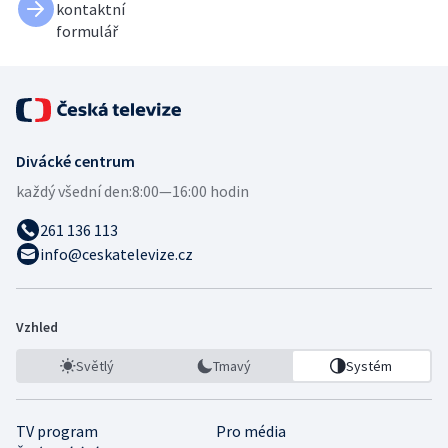
kontaktní
formulář
Divácké centrum
každý všední den:
8:00—16:00 hodin
261 136 113
info@ceskatelevize.cz
Vzhled
Světlý
Tmavý
Systém
TV program
Pro média