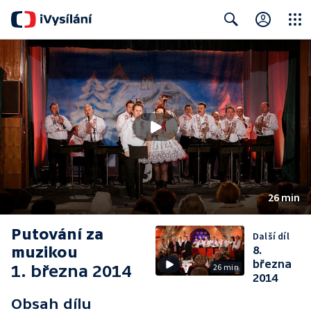
Close
Search
26 min
Putování za
Další díl
muzikou
8.
března
1. března 2014
26 min
2014
Obsah dílu