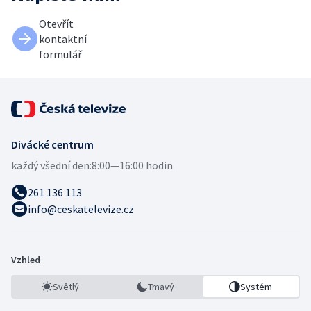
Otevřít
kontaktní
formulář
Divácké centrum
každý všední den:
8:00—16:00 hodin
261 136 113
info@ceskatelevize.cz
Vzhled
Světlý
Tmavý
Systém