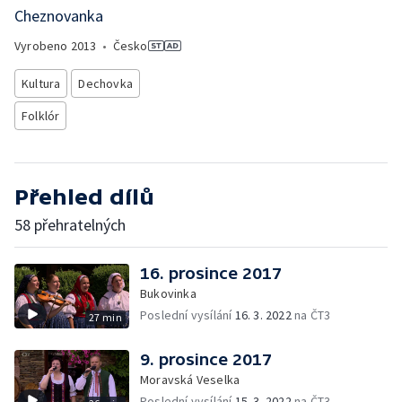
Cheznovanka
Vyrobeno
2013
•
Česko
Kultura
Dechovka
Folklór
Přehled dílů
58 přehratelných
16. prosince 2017
Bukovinka
Poslední vysílání
16. 3. 2022
na ČT3
27 min
9. prosince 2017
Moravská Veselka
Poslední vysílání
15. 3. 2022
na ČT3