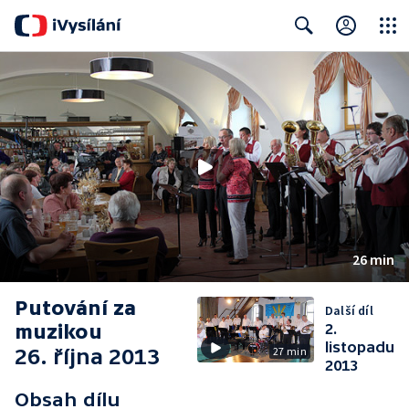
Close
Search
26 min
Putování za
Další díl
muzikou
2.
listopadu
26. října 2013
27 min
2013
Obsah dílu