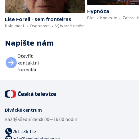
Hypnóza
Film
Komedie
Zahranič
Lise Forell - sem fronteiras
Dokument
Osobnosti
Výtvarné umění
Napište nám
Otevřít
kontaktní
formulář
Divácké centrum
každý všední den:
8:00—16:00 hodin
261 136 113
info@ceskatelevize.cz