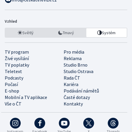
Vzhled
Světlý
Tmavý
Systém
TV program
Pro média
Živé vysílání
Reklama
TV poplatky
Studio Brno
Teletext
Studio Ostrava
Podcasty
Rada ČT
Počasí
Kariéra
E-shop
Podávání námětů
Mobilní a TV aplikace
Časté dotazy
Vše o ČT
Kontakty
Instagram
Facebook
YouTube
X
Threads