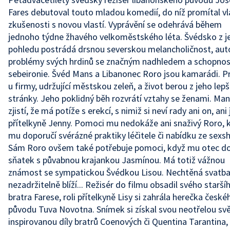
Fares debutoval touto mladou komedií, do níž promítal vl
zkušenosti s novou vlastí. Vyprávění se odehrává během
jednoho týdne žhavého velkoměstského léta. Švédsko z j
pohledu postrádá drsnou severskou melancholičnost, auto
problémy svých hrdinů se značným nadhledem a schopnos
sebeironie. Švéd Mans a Libanonec Roro jsou kamarádi. Pr
u firmy, udržující městskou zeleň, a život berou z jeho lepš
stránky. Jeho poklidný běh rozvrátí vztahy se ženami. Ma
zjistí, že má potíže s erekcí, s nimiž si neví rady ani on, ani
přítelkyně Jenny. Pomoci mu nedokáže ani snaživý Roro, 
mu doporučí svérázné praktiky léčitele či nabídku ze sexs
Sám Roro ovšem také potřebuje pomoci, když mu otec d
sňatek s půvabnou krajankou Jasmínou. Má totiž vážnou
známost se sympatickou Švédkou Lisou. Nechtěná svatba
nezadržitelně blíží... Režisér do filmu obsadil svého starší
bratra Farese, roli přítelkyně Lisy si zahrála herečka české
původu Tuva Novotna. Snímek si získal svou neotřelou svě
inspirovanou díly bratrů Coenových či Quentina Tarantina,