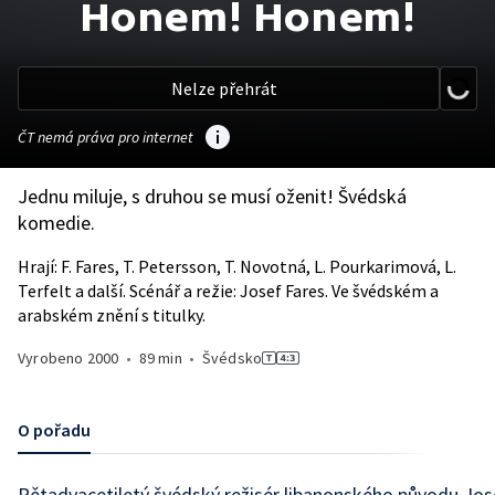
Honem! Honem!
Nelze přehrát
ČT nemá práva pro internet
Jednu miluje, s druhou se musí oženit! Švédská
komedie.
Hrají: F. Fares, T. Petersson, T. Novotná, L. Pourkarimová, L.
Terfelt a další. Scénář a režie: Josef Fares. Ve švédském a
arabském znění s titulky.
Vyrobeno
2000
•
89 min
•
Švédsko
O pořadu
Pětadvacetiletý švédský režisér libanonského původu Jos