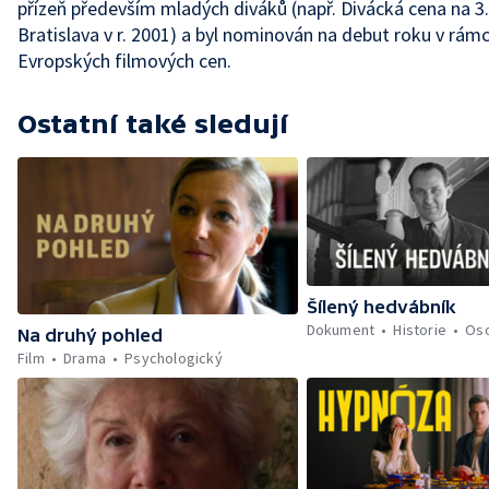
přízeň především mladých diváků (např. Divácká cena na 3
Bratislava v r. 2001) a byl nominován na debut roku v rámc
Evropských filmových cen.
Ostatní také sledují
Šílený hedvábník
Dokument
Historie
Oso
Na druhý pohled
Film
Drama
Psychologický