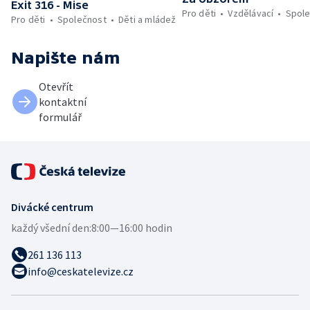
Exit 316 - Mise
Pro děti
Vzdělávací
Spol
Pro děti
Společnost
Děti a mládež
Napište nám
Otevřít
kontaktní
formulář
Divácké centrum
každý všední den:
8:00—16:00 hodin
261 136 113
info@ceskatelevize.cz