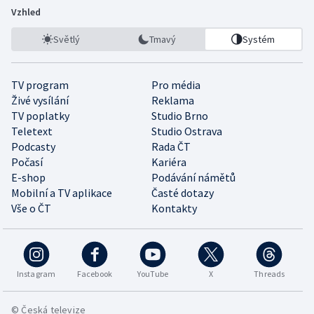
Vzhled
Světlý
Tmavý
Systém
TV program
Pro média
Živé vysílání
Reklama
TV poplatky
Studio Brno
Teletext
Studio Ostrava
Podcasty
Rada ČT
Počasí
Kariéra
E-shop
Podávání námětů
Mobilní a TV aplikace
Časté dotazy
Vše o ČT
Kontakty
Instagram
Facebook
YouTube
X
Threads
© Česká televize