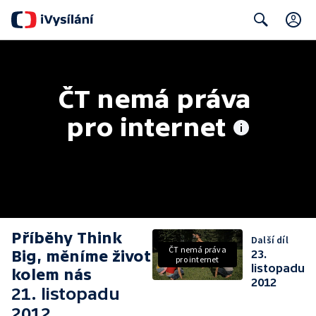
C
Search
ČT nemá práva 
pro internet
Příběhy Think
Další díl
ČT nemá práva
Big, měníme život
23.
pro internet
listopadu
kolem nás
2012
21. listopadu
2012