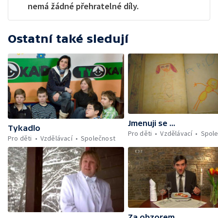
nemá žádné přehratelné díly.
Ostatní také sledují
Jmenuji se ...
Tykadlo
Pro děti
Vzdělávací
Spol
Pro děti
Vzdělávací
Společnost
Za obzorem