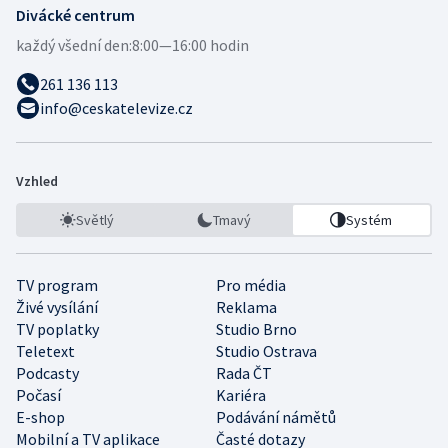
Divácké centrum
každý všední den:
8:00—16:00 hodin
261 136 113
info@ceskatelevize.cz
Vzhled
Světlý
Tmavý
Systém
TV program
Pro média
Živé vysílání
Reklama
TV poplatky
Studio Brno
Teletext
Studio Ostrava
Podcasty
Rada ČT
Počasí
Kariéra
E-shop
Podávání námětů
Mobilní a TV aplikace
Časté dotazy