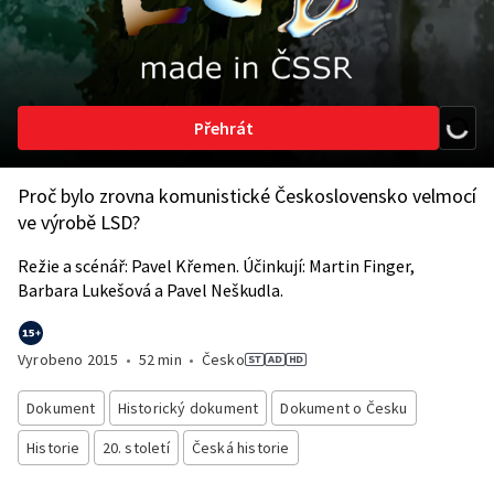
Přehrát
Proč bylo zrovna komunistické Československo velmocí
ve výrobě LSD?
Režie a scénář: Pavel Křemen. Účinkují: Martin Finger,
Barbara Lukešová a Pavel Neškudla.
Vyrobeno
2015
•
52 min
•
Česko
Dokument
Historický dokument
Dokument o Česku
Historie
20. století
Česká historie