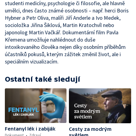
studenti medicíny, psychologie či filosofie, ale hlavně
umělci, dnes často známé osobnosti – např. herci Boris
Hybner a Petr Oliva, malíři Jiří Anderle a Ivo Medek,
socioložka Jiřina Šiklová, Martin Kratochvíl nebo
japonolog Martin Vačkář. Dokumentární film Pavla
Křemena umožňuje nahlédnout do duše
intoxikovaného člověka nejen díky osobním příběhům
účastníků pokusů, kterým zážitek změnil život, ale i
speciálním vizualizacím.
Ostatní také sledují
Fentanyl lék i zabiják
Cesty za modrým
Dokument
Zdraví
světlem