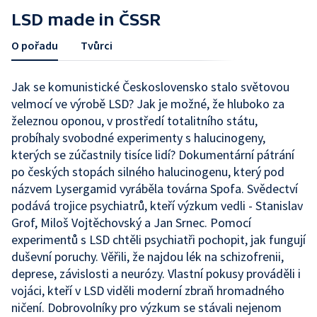
LSD made in ČSSR
O pořadu
Tvůrci
Jak se komunistické Československo stalo světovou
velmocí ve výrobě LSD? Jak je možné, že hluboko za
železnou oponou, v prostředí totalitního státu,
probíhaly svobodné experimenty s halucinogeny,
kterých se zúčastnily tisíce lidí? Dokumentární pátrání
po českých stopách silného halucinogenu, který pod
názvem Lysergamid vyráběla továrna Spofa. Svědectví
podává trojice psychiatrů, kteří výzkum vedli - Stanislav
Grof, Miloš Vojtěchovský a Jan Srnec. Pomocí
experimentů s LSD chtěli psychiatři pochopit, jak fungují
duševní poruchy. Věřili, že najdou lék na schizofrenii,
deprese, závislosti a neurózy. Vlastní pokusy prováděli i
vojáci, kteří v LSD viděli moderní zbraň hromadného
ničení. Dobrovolníky pro výzkum se stávali nejenom