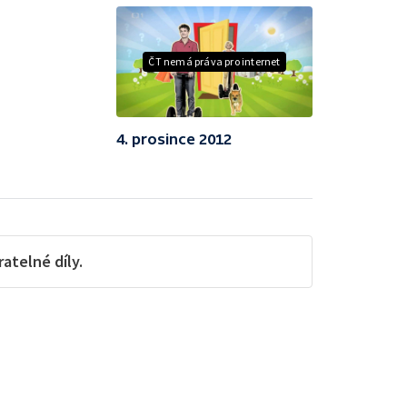
ČT nemá práva pro internet
4. prosince 2012
telné díly.