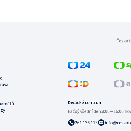
Česká t
no
trava
Divácké centrum
námětů
azy
každý všední den:
8:00—16:00 ho
261 136 113
info@ceskate