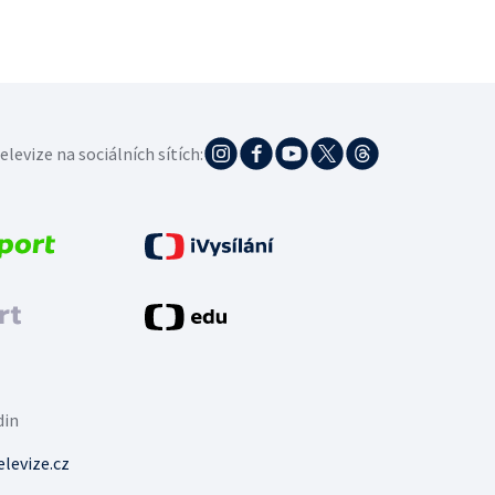
elevize na sociálních sítích:
din
levize.cz