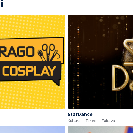
í
StarDance
Kultura
Tanec
Zábava