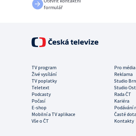
Otevřít kontaktní
formulář
TV program
Pro média
Živé vysílání
Reklama
TV poplatky
Studio Br
Teletext
Studio Os
Podcasty
Rada ČT
Počasí
Kariéra
E-shop
Podávání 
Mobilní a TV aplikace
Časté dot
Vše o ČT
Kontakty