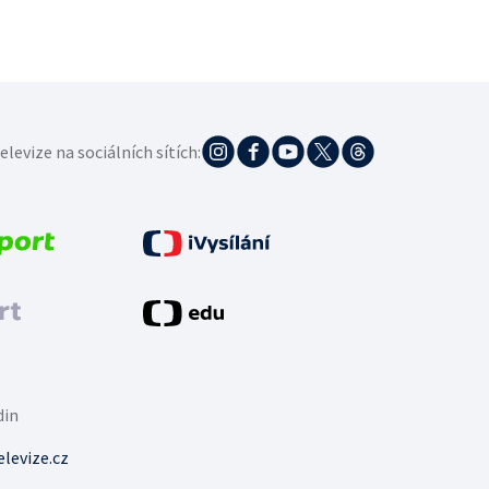
elevize na sociálních sítích:
din
levize.cz