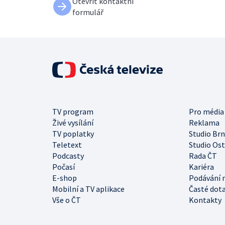
Otevřít kontaktní
formulář
TV program
Pro média
Živé vysílání
Reklama
TV poplatky
Studio Br
Teletext
Studio Os
Podcasty
Rada ČT
Počasí
Kariéra
E-shop
Podávání 
Mobilní a TV aplikace
Časté dot
Vše o ČT
Kontakty