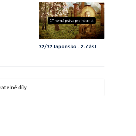
ČT nemá práva pro internet
32/32 Japonsko - 2. část
telné díly.