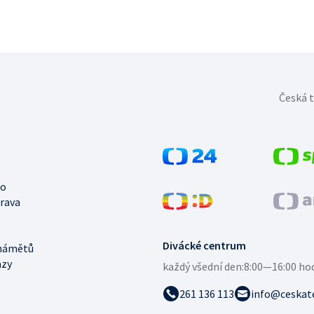
Česká t
no
trava
Divácké centrum
námětů
azy
každý všední den:
8:00—16:00 ho
261 136 113
info@ceskate