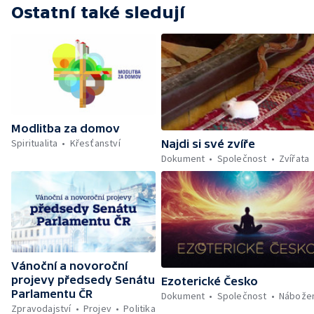
Ostatní také sledují
Modlitba za domov
Spiritualita
Křesťanství
Najdi si své zvíře
Dokument
Společnost
Zvířata
Vánoční a novoroční
projevy předsedy Senátu
Ezoterické Česko
Parlamentu ČR
Dokument
Společnost
Nábožen
Zpravodajství
Projev
Politika