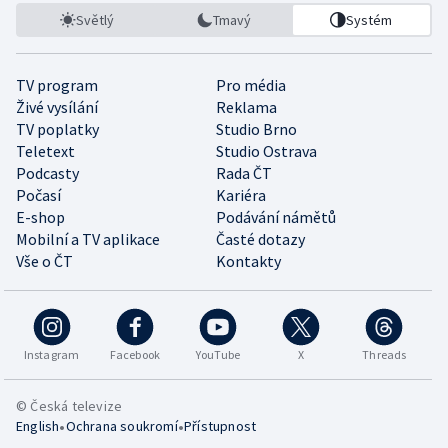
Světlý
Tmavý
Systém
TV program
Pro média
Živé vysílání
Reklama
TV poplatky
Studio Brno
Teletext
Studio Ostrava
Podcasty
Rada ČT
Počasí
Kariéra
E-shop
Podávání námětů
Mobilní a TV aplikace
Časté dotazy
Vše o ČT
Kontakty
Instagram
Facebook
YouTube
X
Threads
© Česká televize
•
•
English
Ochrana soukromí
Přístupnost