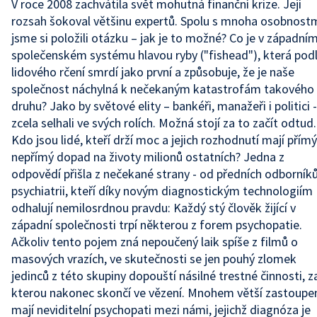
V roce 2008 zachvátila svět mohutná finanční krize. Její
rozsah šokoval většinu expertů. Spolu s mnoha osobnost
jsme si položili otázku – jak je to možné? Co je v západní
společenském systému hlavou ryby ("fishead"), která pod
lidového rčení smrdí jako první a způsobuje, že je naše
společnost náchylná k nečekaným katastrofám takového
druhu? Jako by světové elity – bankéři, manažeři i politici -
zcela selhali ve svých rolích. Možná stojí za to začít odtud.
Kdo jsou lidé, kteří drží moc a jejich rozhodnutí mají přímý
nepřímý dopad na životy milionů ostatních? Jedna z
odpovědí přišla z nečekané strany - od předních odborník
psychiatrii, kteří díky novým diagnostickým technologiím
odhalují nemilosrdnou pravdu: Každý stý člověk žijící v
západní společnosti trpí některou z forem psychopatie.
Ačkoliv tento pojem zná nepoučený laik spíše z filmů o
masových vrazích, ve skutečnosti se jen pouhý zlomek
jedinců z této skupiny dopouští násilné trestné činnosti, z
kterou nakonec skončí ve vězení. Mnohem větší zastoupe
mají neviditelní psychopati mezi námi, jejichž diagnóza je