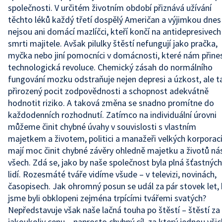
společnosti. V určitém životním období přiznává užívání
těchto léků každý třetí dospělý Američan a výjimkou dnes
nejsou ani domácí mazlíčci, kteří končí na antidepresivech
smrti majitele. Avšak pilulky štěstí nefungují jako pračka,
myčka nebo jiní pomocníci v domácnosti, které nám přine
technologická revoluce. Chemický zásah do normálního
fungování mozku odstraňuje nejen depresi a úzkost, ale t
přirozený pocit zodpovědnosti a schopnost adekvátně
hodnotit riziko. A taková změna se snadno promítne do
každodenních rozhodnutí. Zatímco na individuální úrovni
můžeme činit chybné úvahy v souvislosti s vlastním
majetkem a životem, politici a manažeři velkých korporac
mají moc činit chybné závěry ohledně majetku a životů ná
všech. Zdá se, jako by naše společnost byla plná šťastných
lidí. Rozesmáté tváře vidíme všude – v televizi, novinách,
časopisech. Jak ohromný posun se udál za pár stovek let,
jsme byli obklopeni zejména trpícími tvářemi svatých?
Nepředstavuje však naše lačná touha po štěstí – štěstí za
jakoukoliv cenu – naprosto chybný cíl, za který jednou všic