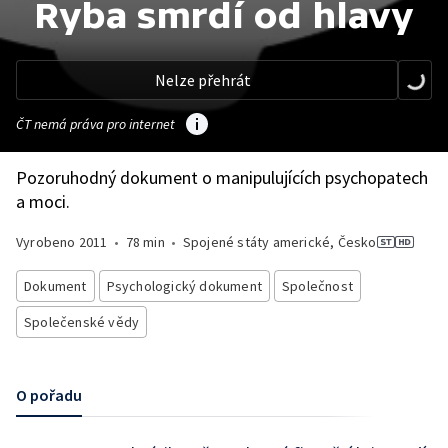
Ryba smrdí od hlavy
Nelze přehrát
ČT nemá práva pro internet
Pozoruhodný dokument o manipulujících psychopatech
a moci.
Vyrobeno
2011
•
78 min
•
Spojené státy americké, Česko
Dokument
Psychologický dokument
Společnost
Společenské vědy
O pořadu