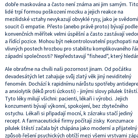
dobře maskována a často není známa ani jim samým. Tit
lidé trpí formou poškození mozku a jejich reakce na
mezilidské vztahy nevykazují obvyklé rysy, jako je svědomí
soucit či empatie. Přesto (anebo právě proto) bývají podle
konvenčních měřítek velmi úspěšní a často zastávají vedo
a řídící pozice. Mohou být nekontrolovatelní psychopati n
vlivných postech hrozbou pro stabilitu komplikovaného řá
západní společnosti? Nepředstavují "fishead", který hled
Ale obraťme na chvíli naši pozornost jinam. Od počátku
devadesátých let zahajuje svůj zlatý věk jiný neviditelný
fenomén. Dochází k rapidnímu nárůstu spotřeby antidepre
a anxiolytik (léků proti úzkosti) - jinými slovy pilulek štěstí
Tyto léky milují všichni: pacienti, lékaři i výrobci. Jejich
konzumenti bývají výkonní, spokojení, bez zbytečného
ostychu. Lékaři si připadají mocní, k zázraku stačí jediný
recept. A farmaceutické firmy počítají zisky. Konzumace
pilulek štěstí začala být chápána jako moderní a přijatelný
způsob řešení psychických obtíží mezi všemi vrstvami záp