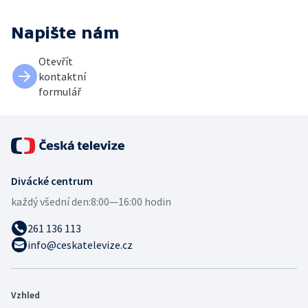
Napište nám
Otevřít
kontaktní
formulář
Divácké centrum
každý všední den:
8:00—16:00 hodin
261 136 113
info@ceskatelevize.cz
Vzhled