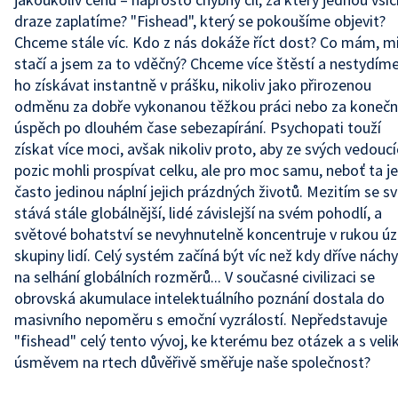
draze zaplatíme? "Fishead", který se pokoušíme objevit?
Chceme stále víc. Kdo z nás dokáže říct dost? Co mám, m
stačí a jsem za to vděčný? Chceme více štěstí a nestydím
ho získávat instantně v prášku, nikoliv jako přirozenou
odměnu za dobře vykonanou těžkou práci nebo za konečn
úspěch po dlouhém čase sebezapírání. Psychopati touží
získat více moci, avšak nikoliv proto, aby ze svých vedouc
pozic mohli prospívat celku, ale pro moc samu, neboť ta je
často jedinou náplní jejich prázdných životů. Mezitím se s
stává stále globálnější, lidé závislejší na svém pohodlí, a
světové bohatství se nevyhnutelně koncentruje v rukou ú
skupiny lidí. Celý systém začíná být víc než kdy dříve náchy
na selhání globálních rozměrů... V současné civilizaci se
obrovská akumulace intelektuálního poznání dostala do
masivního nepoměru s emoční vyzrálostí. Nepředstavuje
"fishead" celý tento vývoj, ke kterému bez otázek a s vel
úsměvem na rtech důvěřivě směřuje naše společnost?