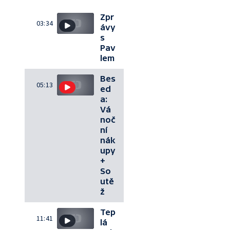
Zpr
03:34
ávy
s
Pav
lem
Bes
05:13
ed
a:
Vá
noč
ní
nák
upy
+
So
utě
ž
Tep
11:41
lá