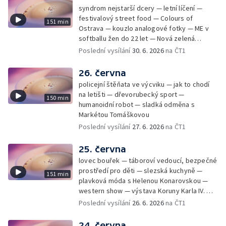
syndrom nejstarší dcery — letní líčení —
festivalový street food — Colours of
151 min
Ostrava — kouzlo analogové fotky — ME v
softballu žen do 22 let — Nová zelená
úsporám — Global Teacher Prize Czech
Poslední vysílání
30. 6. 2026
na ČT1
Republic
26. června
policejní štěňata ve výcviku — jak to chodí
na letišti — dřevorubecký sport —
150 min
humanoidní robot — sladká odměna s
Markétou Tomáškovou
Poslední vysílání
27. 6. 2026
na ČT1
25. června
lovec bouřek — táboroví vedoucí, bezpečné
prostředí pro děti — slezská kuchyně —
151 min
plavková móda s Helenou Konarovskou —
western show — výstava Koruny Karla IV. —
mladý lezecký fenomén Josef Šindel
Poslední vysílání
26. 6. 2026
na ČT1
24. června