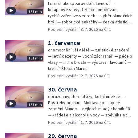
Letní shakespearovské slavnosti —
kolapsové stavy, tetanie, omdlévání —
151 min
rychlé vaření ve vedrech — výběr slunečních
brýlí — robotické sekačky — česká atletická
rekordmanka — psí seriál: výmarský
Poslední vysílání
3. 7. 2026
na ČT1
dlouhosrstý ohař
1. července
onemocnění uší v létě — turistické značení
— letní dezerty — vodní záchranáři — péče o
151 min
vlasy — inline brusle — výstava hlavolamů —
kreslíř Štěpán Mareš
Poslední vysílání
2. 7. 2026
na ČT1
30. června
opruzeniny, dermatózy, kožní infekce —
Postřehy odjinud - Moldavsko — úplné
151 min
zatmění Slunce — nejlepší mladý chemik ČR
— krádeže a alkohol u vody — zpěvák Peter
Cmorik
Poslední vysílání
1. 7. 2026
na ČT1
29. června