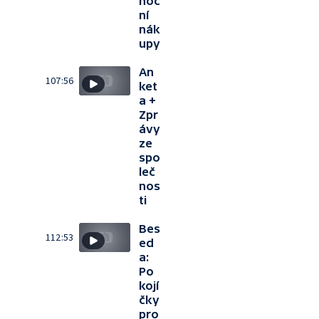
noč
ní
nák
upy
An
107:56
ket
a +
Zpr
ávy
ze
spo
leč
nos
ti
Bes
112:53
ed
a:
Po
kojí
čky
pro