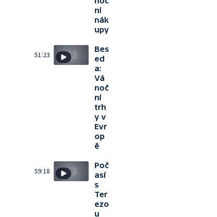
noč
ní
nák
upy
Bes
51:23
ed
a:
Vá
noč
ní
trh
y v
Evr
op
ě
Poč
59:18
así
s
Ter
ezo
u