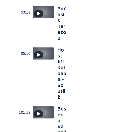
Poč
93:13
así
s
Ter
ezo
u
Ho
95:10
st
Jiří
Kol
bab
a +
So
utě
ž
Bes
101:19
ed
a:
Vá