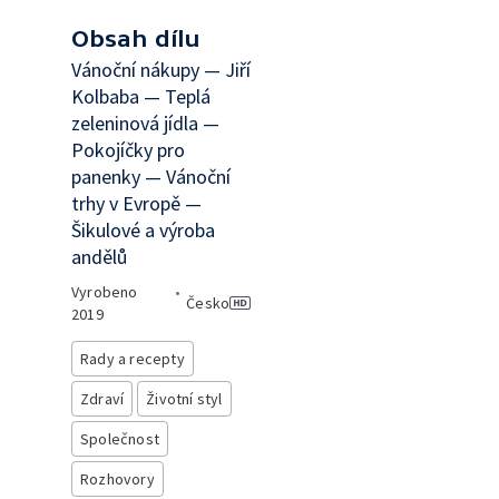
Obsah dílu
Vánoční nákupy — Jiří
Kolbaba — Teplá
zeleninová jídla —
Pokojíčky pro
panenky — Vánoční
trhy v Evropě —
Šikulové a výroba
andělů
Vyrobeno
•
Česko
2019
Rady a recepty
Zdraví
Životní styl
Společnost
Rozhovory