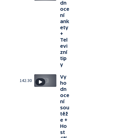
dn
oce
ní
ank
ety
+
Tel
evi
zní
tip
y
Vy
142:30
ho
dn
oce
ní
sou
těž
e +
Ho
st