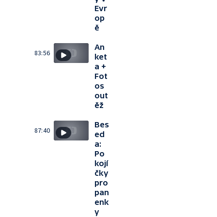
Evr
op
ě
An
83:56
ket
a +
Fot
os
out
ěž
Bes
87:40
ed
a:
Po
kojí
čky
pro
pan
enk
y