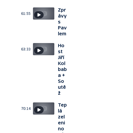
Zpr
61:55
ávy
s
Pav
lem
Ho
63:33
st
Jiří
Kol
bab
a +
So
utě
ž
Tep
70:14
lá
zel
eni
no