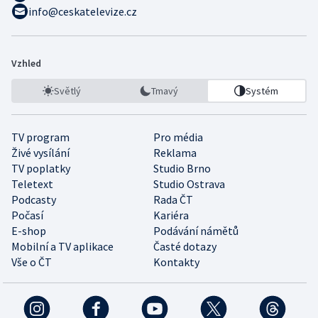
info@ceskatelevize.cz
Vzhled
Světlý
Tmavý
Systém
TV program
Pro média
Živé vysílání
Reklama
TV poplatky
Studio Brno
Teletext
Studio Ostrava
Podcasty
Rada ČT
Počasí
Kariéra
E-shop
Podávání námětů
Mobilní a TV aplikace
Časté dotazy
Vše o ČT
Kontakty