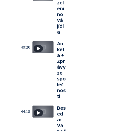
zel
eni
no
vá
jídl
a
An
40:20
ket
a +
Zpr
ávy
ze
spo
leč
nos
ti
Bes
44:18
ed
a:
Vá