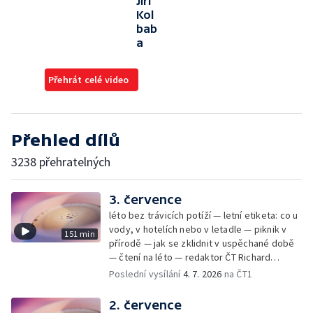
Jiří
Kol
bab
a
Přehrát celé video
Přehled dílů
3238 přehratelných
3. července
léto bez trávicích potíží — letní etiketa: co u
vody, v hotelích nebo v letadle — piknik v
151 min
přírodě — jak se zklidnit v uspěchané době
— čtení na léto — redaktor ČT Richard
Samko
Poslední vysílání
4. 7. 2026
na ČT1
2. července