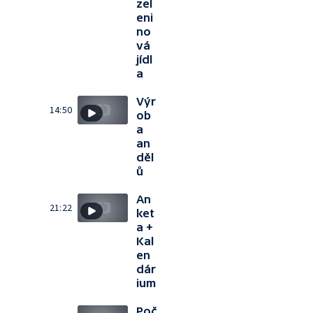
zel
eni
no
vá
jídl
a
Výr
14:50
ob
a
an
děl
ů
An
21:22
ket
a +
Kal
en
dár
ium
Poč