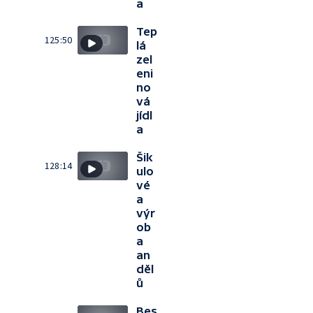
a
Tep
125:50
lá
zel
eni
no
vá
jídl
a
Šik
128:14
ulo
vé
a
výr
ob
a
an
děl
ů
Bes