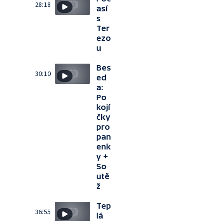
28:18
así
s
Ter
ezo
u
Bes
30:10
ed
a:
Po
kojí
čky
pro
pan
enk
y +
So
utě
ž
Tep
36:55
lá