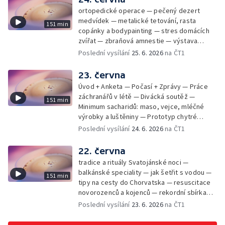
ortopedické operace — pečený dezert
medvídek — metalické tetování, rasta
151 min
copánky a bodypainting — stres domácích
zvířat — zbraňová amnestie — výstava
mikrofotografií rostlin — fenomenální
Poslední vysílání
25. 6. 2026
na ČT1
klavírista Matyáš Novák
23. června
Úvod + Anketa — Počasí + Zprávy — Práce
záchranářů v létě — Divácká soutěž —
151 min
Minimum sacharidů: maso, vejce, mléčné
výrobky a luštěniny — Prototyp chytré
vložky do bot pro běžce — Anketa +
Poslední vysílání
24. 6. 2026
na ČT1
Kalendárium — Škola hrou — Počasí — Práce
záchranářů v létě — Divácká soutěž —
22. června
Minimum sacharidů: maso, vejce, mléčné
tradice a rituály Svatojánské noci —
výrobky a luštěniny — Jak se udržet v
balkánské speciality — jak šetřit s vodou —
151 min
kondici v létě bez posilovny — Prototyp
tipy na cesty do Chorvatska — resuscitace
chytré vložky do bot pro běžce — Anketa +
novorozenců a kojenců — rekordní sbírka
aktuálně — Škola hrou — Upoutávka na další
velkých modelů aut — výroba šperků se
Poslední vysílání
23. 6. 2026
na ČT1
vysílání — Počasí + Zprávy — Práce
šperkařem
záchranářů v létě — Divácká soutěž —