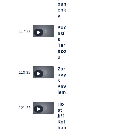
pan
enk
y
Poč
117:37
así
s
Ter
ezo
u
Zpr
119:35
ávy
s
Pav
lem
Ho
121:22
st
Jiří
Kol
bab