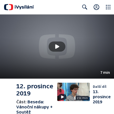
Close
Search
7 min
12. prosince
Další díl
13.
2019
prosince
151 min
Část:
Beseda:
2019
Vánoční nákupy +
Soutěž