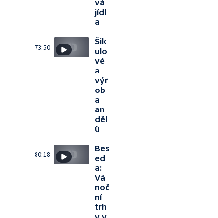
vá
jídl
a
Šik
73:50
ulo
vé
a
výr
ob
a
an
děl
ů
Bes
80:18
ed
a:
Vá
noč
ní
trh
y v