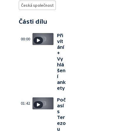
Česká společnost
Části dílu
Při
00:00
vít
ání
+
Vy
hlá
šen
í
ank
ety
Poč
01:42
así
s
Ter
ezo
u