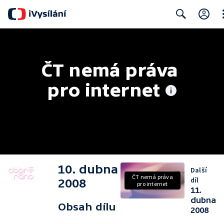
Cl
Search
ČT nemá práva 
pro internet
10. dubna
Další
ČT nemá práva
díl
2008
pro internet
11.
dubna
Obsah dílu
2008