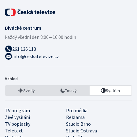
Divácké centrum
každý všední den:
8:00—16:00 hodin
261 136 113
info@ceskatelevize.cz
Vzhled
Světlý
Tmavý
Systém
TV program
Pro média
Živé vysílání
Reklama
TV poplatky
Studio Brno
Teletext
Studio Ostrava