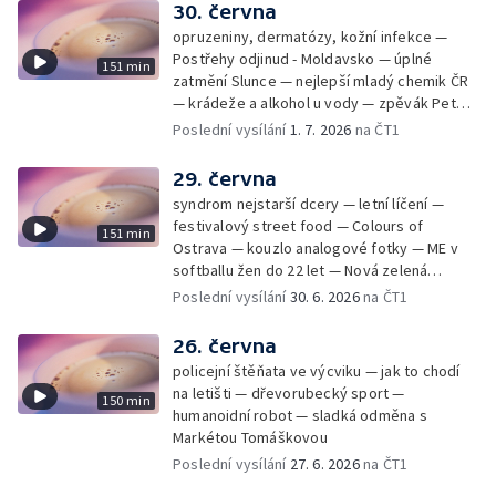
30. června
opruzeniny, dermatózy, kožní infekce —
Postřehy odjinud - Moldavsko — úplné
151 min
zatmění Slunce — nejlepší mladý chemik ČR
— krádeže a alkohol u vody — zpěvák Peter
Cmorik
Poslední vysílání
1. 7. 2026
na ČT1
29. června
syndrom nejstarší dcery — letní líčení —
festivalový street food — Colours of
151 min
Ostrava — kouzlo analogové fotky — ME v
softballu žen do 22 let — Nová zelená
úsporám — Global Teacher Prize Czech
Poslední vysílání
30. 6. 2026
na ČT1
Republic
26. června
policejní štěňata ve výcviku — jak to chodí
na letišti — dřevorubecký sport —
150 min
humanoidní robot — sladká odměna s
Markétou Tomáškovou
Poslední vysílání
27. 6. 2026
na ČT1