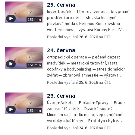
25. června
lovec bouřek — táboroví vedoucí, bezpečné
prostředí pro děti — slezská kuchyně —
151 min
plavková móda s Helenou Konarovskou —
western show — výstava Koruny Karla IV. —
mladý lezecký fenomén Josef Šindel
Poslední vysílání
26. 6. 2026
na ČT1
24. června
ortopedické operace — pečený dezert
medvídek — metalické tetování, rasta
151 min
copánky a bodypainting — stres domácích
zvířat — zbraňová amnestie — výstava
mikrofotografií rostlin — fenomenální
Poslední vysílání
25. 6. 2026
na ČT1
klavírista Matyáš Novák
23. června
Úvod + Anketa — Počasí + Zprávy — Práce
záchranářů v létě — Divácká soutěž —
151 min
Minimum sacharidů: maso, vejce, mléčné
výrobky a luštěniny — Prototyp chytré
vložky do bot pro běžce — Anketa +
Poslední vysílání
24. 6. 2026
na ČT1
Kalendárium — Škola hrou — Počasí — Práce