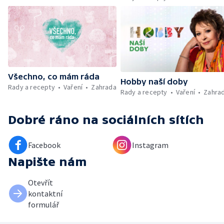
Umělecký festival Pohoda 2026 —
Vyhodnocení ankety + ČT tipy —
Vyhodnocení divácké soutěže — Práce
záchranářů v létě
Všechno, co mám ráda
Hobby naší doby
Rady a recepty
Vaření
Zahrada
Rady a recepty
Vaření
Zahra
Dobré ráno
na sociálních sítích
Facebook
Instagram
Napište nám
Otevřít
kontaktní
formulář