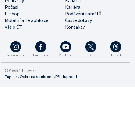
Podcasty
Rada ČT
Počasí
Kariéra
E-shop
Podávání námětů
Mobilní a TV aplikace
Časté dotazy
Vše o ČT
Kontakty
Instagram
Facebook
YouTube
X
Threads
© Česká televize
•
•
English
Ochrana soukromí
Přístupnost