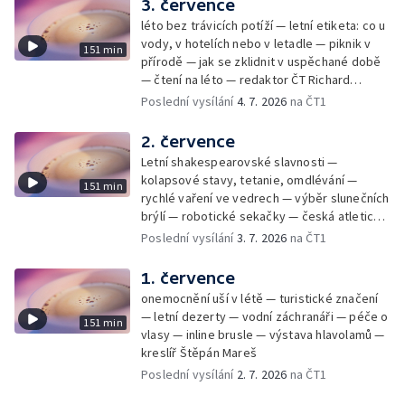
3. července
léto bez trávicích potíží — letní etiketa: co u
vody, v hotelích nebo v letadle — piknik v
151 min
přírodě — jak se zklidnit v uspěchané době
— čtení na léto — redaktor ČT Richard
Samko
Poslední vysílání
4. 7. 2026
na ČT1
2. července
Letní shakespearovské slavnosti —
kolapsové stavy, tetanie, omdlévání —
151 min
rychlé vaření ve vedrech — výběr slunečních
brýlí — robotické sekačky — česká atletická
rekordmanka — psí seriál: výmarský
Poslední vysílání
3. 7. 2026
na ČT1
dlouhosrstý ohař
1. července
onemocnění uší v létě — turistické značení
— letní dezerty — vodní záchranáři — péče o
151 min
vlasy — inline brusle — výstava hlavolamů —
kreslíř Štěpán Mareš
Poslední vysílání
2. 7. 2026
na ČT1