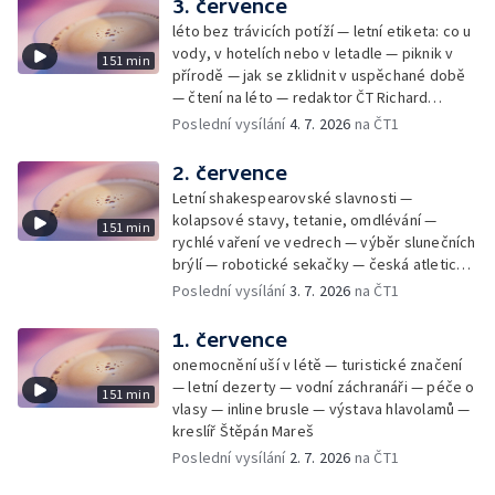
3. července
léto bez trávicích potíží — letní etiketa: co u
vody, v hotelích nebo v letadle — piknik v
151 min
přírodě — jak se zklidnit v uspěchané době
— čtení na léto — redaktor ČT Richard
Samko
Poslední vysílání
4. 7. 2026
na ČT1
2. července
Letní shakespearovské slavnosti —
kolapsové stavy, tetanie, omdlévání —
151 min
rychlé vaření ve vedrech — výběr slunečních
brýlí — robotické sekačky — česká atletická
rekordmanka — psí seriál: výmarský
Poslední vysílání
3. 7. 2026
na ČT1
dlouhosrstý ohař
1. července
onemocnění uší v létě — turistické značení
— letní dezerty — vodní záchranáři — péče o
151 min
vlasy — inline brusle — výstava hlavolamů —
kreslíř Štěpán Mareš
Poslední vysílání
2. 7. 2026
na ČT1