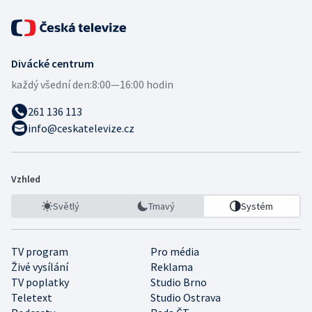
Divácké centrum
každý všední den:
8:00—16:00 hodin
261 136 113
info@ceskatelevize.cz
Vzhled
Světlý
Tmavý
Systém
TV program
Pro média
Živé vysílání
Reklama
TV poplatky
Studio Brno
Teletext
Studio Ostrava