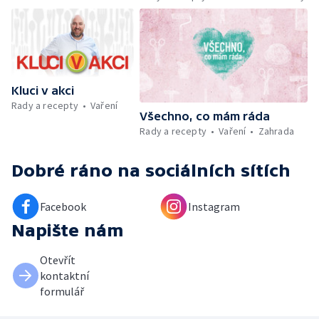
Umělecký festival Pohoda 2026 —
Vyhodnocení ankety + ČT tipy —
Vyhodnocení divácké soutěže — Práce
záchranářů v létě
Kluci v akci
Rady a recepty
Vaření
Všechno, co mám ráda
Rady a recepty
Vaření
Zahrada
Dobré ráno
na sociálních sítích
Facebook
Instagram
Napište nám
Otevřít
kontaktní
formulář