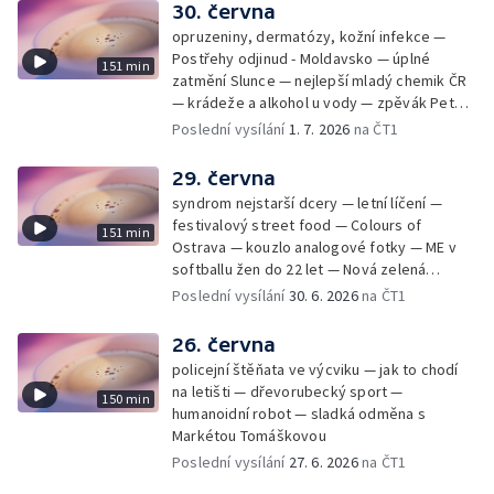
30. června
opruzeniny, dermatózy, kožní infekce —
Postřehy odjinud - Moldavsko — úplné
151 min
zatmění Slunce — nejlepší mladý chemik ČR
— krádeže a alkohol u vody — zpěvák Peter
Cmorik
Poslední vysílání
1. 7. 2026
na ČT1
29. června
syndrom nejstarší dcery — letní líčení —
festivalový street food — Colours of
151 min
Ostrava — kouzlo analogové fotky — ME v
softballu žen do 22 let — Nová zelená
úsporám — Global Teacher Prize Czech
Poslední vysílání
30. 6. 2026
na ČT1
Republic
26. června
policejní štěňata ve výcviku — jak to chodí
na letišti — dřevorubecký sport —
150 min
humanoidní robot — sladká odměna s
Markétou Tomáškovou
Poslední vysílání
27. 6. 2026
na ČT1