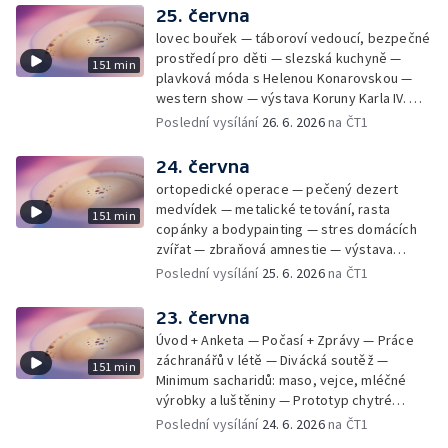
25. června
lovec bouřek — táboroví vedoucí, bezpečné
prostředí pro děti — slezská kuchyně —
151 min
plavková móda s Helenou Konarovskou —
western show — výstava Koruny Karla IV. —
mladý lezecký fenomén Josef Šindel
Poslední vysílání
26. 6. 2026
na ČT1
24. června
ortopedické operace — pečený dezert
medvídek — metalické tetování, rasta
151 min
copánky a bodypainting — stres domácích
zvířat — zbraňová amnestie — výstava
mikrofotografií rostlin — fenomenální
Poslední vysílání
25. 6. 2026
na ČT1
klavírista Matyáš Novák
23. června
Úvod + Anketa — Počasí + Zprávy — Práce
záchranářů v létě — Divácká soutěž —
151 min
Minimum sacharidů: maso, vejce, mléčné
výrobky a luštěniny — Prototyp chytré
vložky do bot pro běžce — Anketa +
Poslední vysílání
24. 6. 2026
na ČT1
Kalendárium — Škola hrou — Počasí — Práce