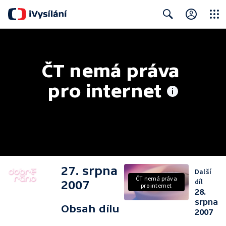
Close
Search
ČT nemá práva 
pro internet
27. srpna
Další
ČT nemá práva
díl
2007
pro internet
28.
srpna
Obsah dílu
2007