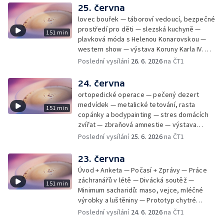
25. června
lovec bouřek — táboroví vedoucí, bezpečné
prostředí pro děti — slezská kuchyně —
151 min
plavková móda s Helenou Konarovskou —
western show — výstava Koruny Karla IV. —
mladý lezecký fenomén Josef Šindel
Poslední vysílání
26. 6. 2026
na ČT1
24. června
ortopedické operace — pečený dezert
medvídek — metalické tetování, rasta
151 min
copánky a bodypainting — stres domácích
zvířat — zbraňová amnestie — výstava
mikrofotografií rostlin — fenomenální
Poslední vysílání
25. 6. 2026
na ČT1
klavírista Matyáš Novák
23. června
Úvod + Anketa — Počasí + Zprávy — Práce
záchranářů v létě — Divácká soutěž —
151 min
Minimum sacharidů: maso, vejce, mléčné
výrobky a luštěniny — Prototyp chytré
vložky do bot pro běžce — Anketa +
Poslední vysílání
24. 6. 2026
na ČT1
Kalendárium — Škola hrou — Počasí — Práce