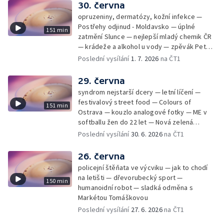
30. června
opruzeniny, dermatózy, kožní infekce —
Postřehy odjinud - Moldavsko — úplné
151 min
zatmění Slunce — nejlepší mladý chemik ČR
— krádeže a alkohol u vody — zpěvák Peter
Cmorik
Poslední vysílání
1. 7. 2026
na ČT1
29. června
syndrom nejstarší dcery — letní líčení —
festivalový street food — Colours of
151 min
Ostrava — kouzlo analogové fotky — ME v
softballu žen do 22 let — Nová zelená
úsporám — Global Teacher Prize Czech
Poslední vysílání
30. 6. 2026
na ČT1
Republic
26. června
policejní štěňata ve výcviku — jak to chodí
na letišti — dřevorubecký sport —
150 min
humanoidní robot — sladká odměna s
Markétou Tomáškovou
Poslední vysílání
27. 6. 2026
na ČT1