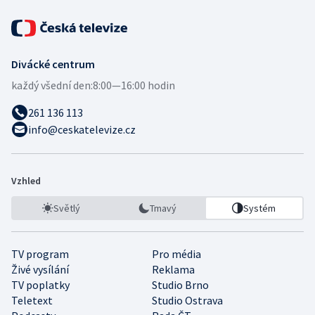
Divácké centrum
každý všední den:
8:00—16:00 hodin
261 136 113
info@ceskatelevize.cz
Vzhled
Světlý
Tmavý
Systém
TV program
Pro média
Živé vysílání
Reklama
TV poplatky
Studio Brno
Teletext
Studio Ostrava