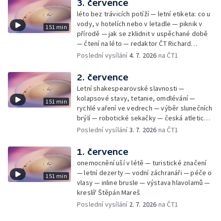
3. července
léto bez trávicích potíží — letní etiketa: co u
vody, v hotelích nebo v letadle — piknik v
151 min
přírodě — jak se zklidnit v uspěchané době
— čtení na léto — redaktor ČT Richard
Samko
Poslední vysílání
4. 7. 2026
na ČT1
2. července
Letní shakespearovské slavnosti —
kolapsové stavy, tetanie, omdlévání —
151 min
rychlé vaření ve vedrech — výběr slunečních
brýlí — robotické sekačky — česká atletická
rekordmanka — psí seriál: výmarský
Poslední vysílání
3. 7. 2026
na ČT1
dlouhosrstý ohař
1. července
onemocnění uší v létě — turistické značení
— letní dezerty — vodní záchranáři — péče o
151 min
vlasy — inline brusle — výstava hlavolamů —
kreslíř Štěpán Mareš
Poslední vysílání
2. 7. 2026
na ČT1