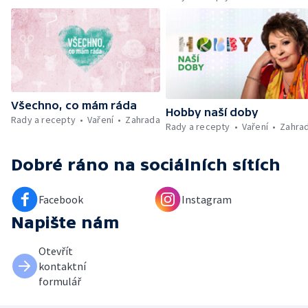
Umělecký festival Pohoda 2026 —
Vyhodnocení ankety + ČT tipy —
Vyhodnocení divácké soutěže — Práce
záchranářů v létě
Všechno, co mám ráda
Hobby naší doby
Rady a recepty
Vaření
Zahrada
Rady a recepty
Vaření
Zahra
Dobré ráno
na sociálních sítích
Facebook
Instagram
Napište nám
Otevřít
kontaktní
formulář