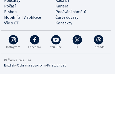
Podcasty
Rada ČT
Počasí
Kariéra
E-shop
Podávání námětů
Mobilní a TV aplikace
Časté dotazy
Vše o ČT
Kontakty
Instagram
Facebook
YouTube
X
Threads
© Česká televize
•
•
English
Ochrana soukromí
Přístupnost