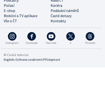
Podcasty
Rada ČT
Počasí
Kariéra
E-shop
Podávání námětů
Mobilní a TV aplikace
Časté dotazy
Vše o ČT
Kontakty
Instagram
Facebook
YouTube
X
Threads
© Česká televize
•
•
English
Ochrana soukromí
Přístupnost