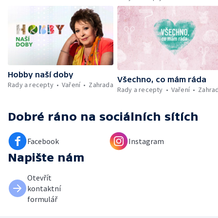
Umělecký festival Pohoda 2026 —
Vyhodnocení ankety + ČT tipy —
Vyhodnocení divácké soutěže — Práce
záchranářů v létě
Hobby naší doby
Všechno, co mám ráda
Rady a recepty
Vaření
Zahrada
Rady a recepty
Vaření
Zahra
Dobré ráno
na sociálních sítích
Facebook
Instagram
Napište nám
Otevřít
kontaktní
formulář