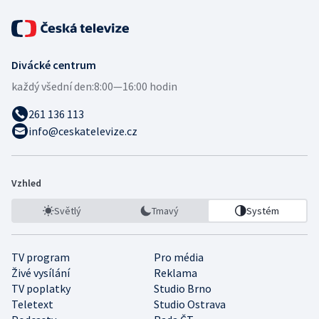
Divácké centrum
každý všední den:
8:00—16:00 hodin
261 136 113
info@ceskatelevize.cz
Vzhled
Světlý
Tmavý
Systém
TV program
Pro média
Živé vysílání
Reklama
TV poplatky
Studio Brno
Teletext
Studio Ostrava