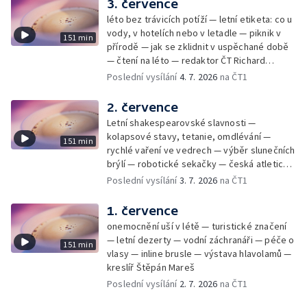
3. července
léto bez trávicích potíží — letní etiketa: co u
vody, v hotelích nebo v letadle — piknik v
151 min
přírodě — jak se zklidnit v uspěchané době
— čtení na léto — redaktor ČT Richard
Samko
Poslední vysílání
4. 7. 2026
na ČT1
2. července
Letní shakespearovské slavnosti —
kolapsové stavy, tetanie, omdlévání —
151 min
rychlé vaření ve vedrech — výběr slunečních
brýlí — robotické sekačky — česká atletická
rekordmanka — psí seriál: výmarský
Poslední vysílání
3. 7. 2026
na ČT1
dlouhosrstý ohař
1. července
onemocnění uší v létě — turistické značení
— letní dezerty — vodní záchranáři — péče o
151 min
vlasy — inline brusle — výstava hlavolamů —
kreslíř Štěpán Mareš
Poslední vysílání
2. 7. 2026
na ČT1