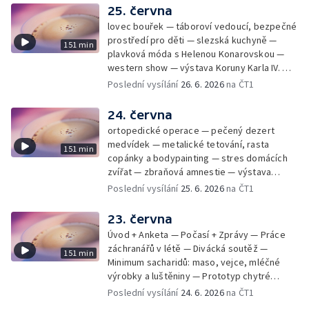
25. června
lovec bouřek — táboroví vedoucí, bezpečné
prostředí pro děti — slezská kuchyně —
151 min
plavková móda s Helenou Konarovskou —
western show — výstava Koruny Karla IV. —
mladý lezecký fenomén Josef Šindel
Poslední vysílání
26. 6. 2026
na ČT1
24. června
ortopedické operace — pečený dezert
medvídek — metalické tetování, rasta
151 min
copánky a bodypainting — stres domácích
zvířat — zbraňová amnestie — výstava
mikrofotografií rostlin — fenomenální
Poslední vysílání
25. 6. 2026
na ČT1
klavírista Matyáš Novák
23. června
Úvod + Anketa — Počasí + Zprávy — Práce
záchranářů v létě — Divácká soutěž —
151 min
Minimum sacharidů: maso, vejce, mléčné
výrobky a luštěniny — Prototyp chytré
vložky do bot pro běžce — Anketa +
Poslední vysílání
24. 6. 2026
na ČT1
Kalendárium — Škola hrou — Počasí — Práce