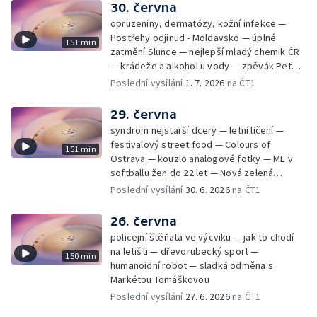
30. června
opruzeniny, dermatózy, kožní infekce —
Postřehy odjinud - Moldavsko — úplné
151 min
zatmění Slunce — nejlepší mladý chemik ČR
— krádeže a alkohol u vody — zpěvák Peter
Cmorik
Poslední vysílání
1. 7. 2026
na ČT1
29. června
syndrom nejstarší dcery — letní líčení —
festivalový street food — Colours of
151 min
Ostrava — kouzlo analogové fotky — ME v
softballu žen do 22 let — Nová zelená
úsporám — Global Teacher Prize Czech
Poslední vysílání
30. 6. 2026
na ČT1
Republic
26. června
policejní štěňata ve výcviku — jak to chodí
na letišti — dřevorubecký sport —
150 min
humanoidní robot — sladká odměna s
Markétou Tomáškovou
Poslední vysílání
27. 6. 2026
na ČT1