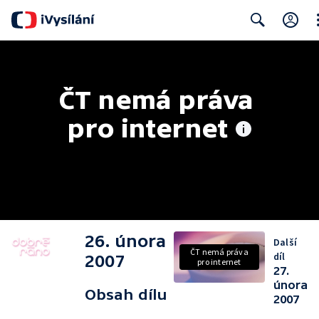
Cl
Search
ČT nemá práva 
pro internet
26. února
Další
ČT nemá práva
díl
2007
pro internet
27.
února
Obsah dílu
2007