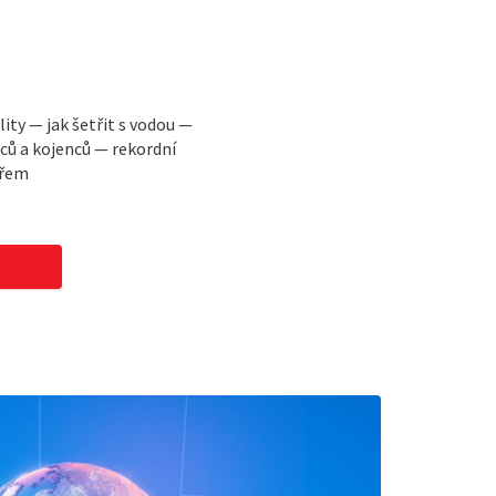
lity — jak šetřit s vodou —
ců a kojenců — rekordní
ařem