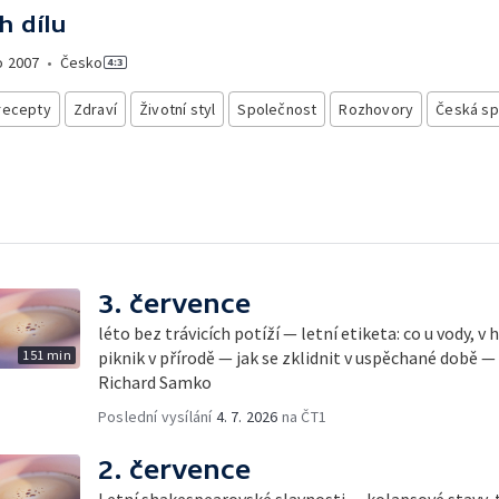
h dílu
o
2007
•
Česko
recepty
Zdraví
Životní styl
Společnost
Rozhovory
Česká sp
3. července
léto bez trávicích potíží — letní etiketa: co u vody, v
151 min
piknik v přírodě — jak se zklidnit v uspěchané době —
Richard Samko
Poslední vysílání
4. 7. 2026
na ČT1
2. července
Letní shakespearovské slavnosti — kolapsové stavy, 