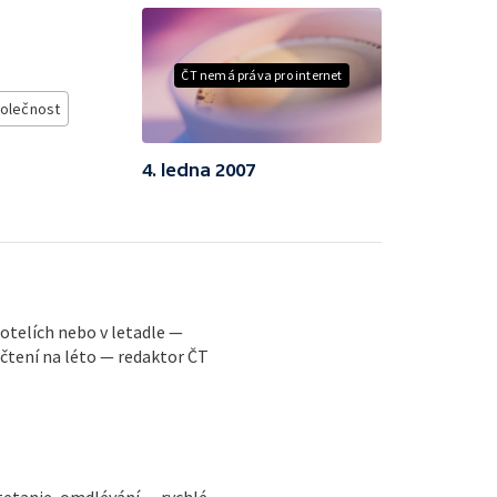
ČT nemá práva pro internet
olečnost
4. ledna 2007
 hotelích nebo v letadle —
 čtení na léto — redaktor ČT
tetanie, omdlévání — rychlé