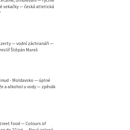
ké sekačky — česká atletická
ř
ezerty — vodní záchranáři —
reslíř Štěpán Mareš
jinud - Moldavsko — úplné
e a alkohol u vody — zpěvák
street food — Colours of
en do 22 let — Nová zelená