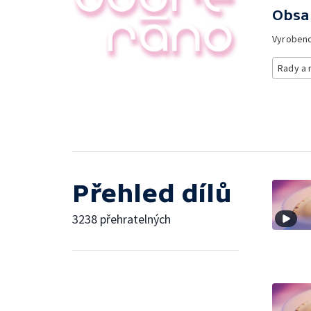
Obsa
Vyroben
Rady a 
Přehled dílů
3238 přehratelných