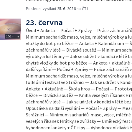
Poslední vysílání
25. 6. 2026
na ČT1
23. června
Úvod + Anketa — Počasí + Zprávy — Práce záchranářů
151 min
Minimum sacharidů: maso, vejce, mléčné výrobky a l
vložky do bot pro běžce — Anketa + Kalendárium — Š
záchranářů v létě — Divácká soutěž — Minimum sacha
výrobky a luštěniny — Jak se udržet v kondici v létě 
chytré vložky do bot pro běžce — Anketa + aktuálně
další vysílání — Počasí + Zprávy — Práce záchranářů 
Minimum sacharidů: maso, vejce, mléčné výrobky a l
folklórní festival ve Strážnici — Jak se udržet v kondi
Anketa + Aktuálně — Škola hrou — Počasí — Prototyp
běžce — Divácká soutěž — Kniha veselých říkanek Hrá
záchranářů v létě — Jak se udržet v kondici v létě be
Upoutávka na další vysílání — Počasí + Zprávy — Mezin
Strážnici — Minimum sacharidů: maso, vejce, mléčné 
veselých říkanek Hrátky se zvířátky — Umělecký fest
Vyhodnocení ankety + ČT tipy — Vyhodnocení diváck