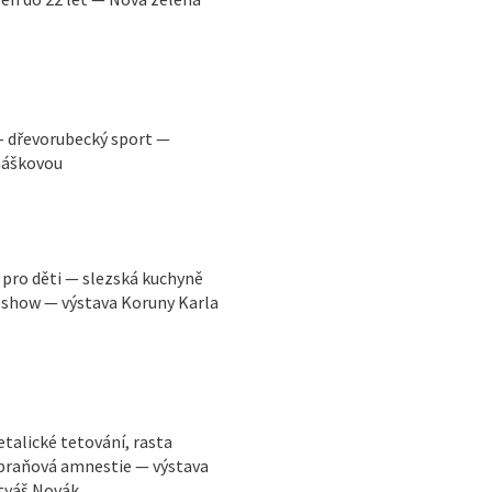
i — dřevorubecký sport —
máškovou
 pro děti — slezská kuchyně
show — výstava Koruny Karla
alické tetování, rasta
zbraňová amnestie — výstava
atyáš Novák