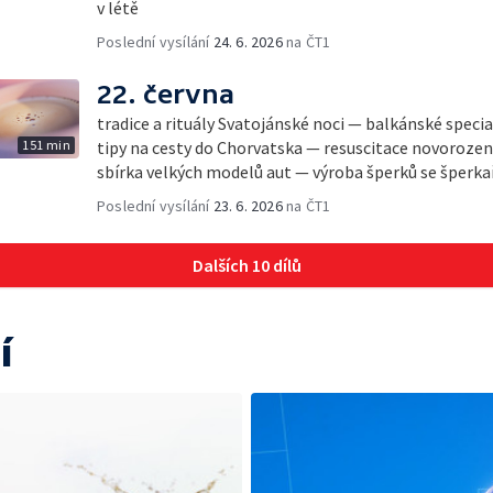
v létě
Poslední vysílání
24. 6. 2026
na ČT1
22. června
tradice a rituály Svatojánské noci — balkánské specia
151 min
tipy na cesty do Chorvatska — resuscitace novorozen
sbírka velkých modelů aut — výroba šperků se šperk
Poslední vysílání
23. 6. 2026
na ČT1
Dalších 10 dílů
í