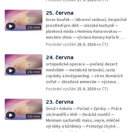
25. června
lovec bouřek — táboroví vedoucí, bezpečné
prostředí pro děti — slezská kuchyně —
151 min
plavková móda s Helenou Konarovskou —
western show — výstava Koruny Karla IV. —
mladý lezecký fenomén Josef Šindel
Poslední vysílání
26. 6. 2026
na ČT1
24. června
ortopedické operace — pečený dezert
medvídek — metalické tetování, rasta
151 min
copánky a bodypainting — stres domácích
zvířat — zbraňová amnestie — výstava
mikrofotografií rostlin — fenomenální
Poslední vysílání
25. 6. 2026
na ČT1
klavírista Matyáš Novák
23. června
Úvod + Anketa — Počasí + Zprávy — Práce
záchranářů v létě — Divácká soutěž —
151 min
Minimum sacharidů: maso, vejce, mléčné
výrobky a luštěniny — Prototyp chytré