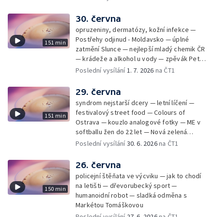
30. června
opruzeniny, dermatózy, kožní infekce —
Postřehy odjinud - Moldavsko — úplné
151 min
zatmění Slunce — nejlepší mladý chemik ČR
— krádeže a alkohol u vody — zpěvák Peter
Cmorik
Poslední vysílání
1. 7. 2026
na ČT1
29. června
syndrom nejstarší dcery — letní líčení —
festivalový street food — Colours of
151 min
Ostrava — kouzlo analogové fotky — ME v
softballu žen do 22 let — Nová zelená
úsporám — Global Teacher Prize Czech
Poslední vysílání
30. 6. 2026
na ČT1
Republic
26. června
policejní štěňata ve výcviku — jak to chodí
na letišti — dřevorubecký sport —
150 min
humanoidní robot — sladká odměna s
Markétou Tomáškovou
Poslední vysílání
27. 6. 2026
na ČT1