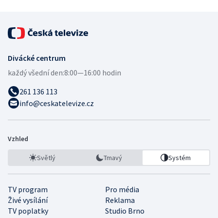
Divácké centrum
každý všední den:
8:00—16:00 hodin
261 136 113
info@ceskatelevize.cz
Vzhled
Světlý
Tmavý
Systém
TV program
Pro média
Živé vysílání
Reklama
TV poplatky
Studio Brno