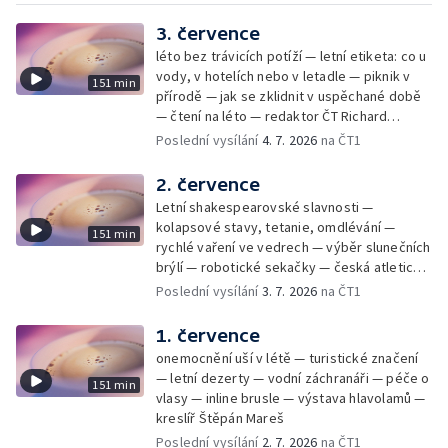
3. července
léto bez trávicích potíží — letní etiketa: co u
vody, v hotelích nebo v letadle — piknik v
151 min
přírodě — jak se zklidnit v uspěchané době
— čtení na léto — redaktor ČT Richard
Samko
Poslední vysílání
4. 7. 2026
na ČT1
2. července
Letní shakespearovské slavnosti —
kolapsové stavy, tetanie, omdlévání —
151 min
rychlé vaření ve vedrech — výběr slunečních
brýlí — robotické sekačky — česká atletická
rekordmanka — psí seriál: výmarský
Poslední vysílání
3. 7. 2026
na ČT1
dlouhosrstý ohař
1. července
onemocnění uší v létě — turistické značení
— letní dezerty — vodní záchranáři — péče o
151 min
vlasy — inline brusle — výstava hlavolamů —
kreslíř Štěpán Mareš
Poslední vysílání
2. 7. 2026
na ČT1