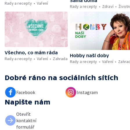
Sama doma
Rady a recepty
Vaření
Kniha veselých říkanek Hrátky se zvířátky —
Rady a recepty
Zdraví
Životn
Umělecký festival Pohoda 2026 —
Vyhodnocení ankety + ČT tipy —
Vyhodnocení divácké soutěže — Práce
záchranářů v létě
Všechno, co mám ráda
Hobby naší doby
Rady a recepty
Vaření
Zahrada
Rady a recepty
Vaření
Zahra
Dobré ráno
na sociálních sítích
Facebook
Instagram
Napište nám
Otevřít
kontaktní
formulář