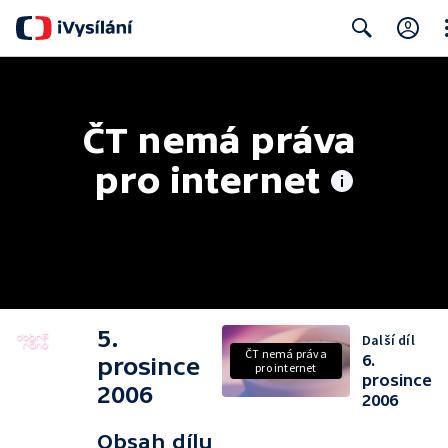
Cl
Search
ČT nemá práva 
pro internet
5.
Další díl
ČT nemá práva
6.
prosince
pro internet
prosince
2006
2006
Obsah dílu