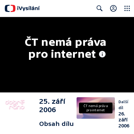
Close
Search
ČT nemá práva 
pro internet
25. září
Další
ČT nemá práva
díl
2006
pro internet
26.
září
Obsah dílu
2006