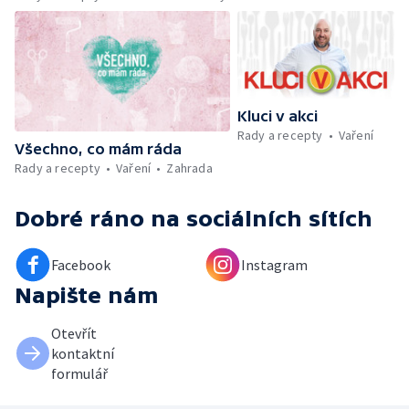
Umělecký festival Pohoda 2026 —
Vyhodnocení ankety + ČT tipy —
Vyhodnocení divácké soutěže — Práce
záchranářů v létě
Kluci v akci
Rady a recepty
Vaření
Všechno, co mám ráda
Rady a recepty
Vaření
Zahrada
Dobré ráno
na sociálních sítích
Facebook
Instagram
Napište nám
Otevřít
kontaktní
formulář