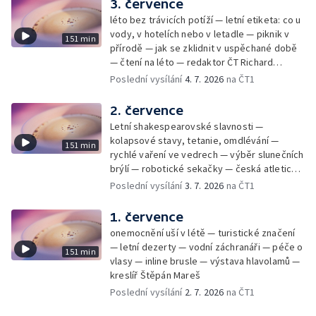
3. července
léto bez trávicích potíží — letní etiketa: co u
vody, v hotelích nebo v letadle — piknik v
151 min
přírodě — jak se zklidnit v uspěchané době
— čtení na léto — redaktor ČT Richard
Samko
Poslední vysílání
4. 7. 2026
na ČT1
2. července
Letní shakespearovské slavnosti —
kolapsové stavy, tetanie, omdlévání —
151 min
rychlé vaření ve vedrech — výběr slunečních
brýlí — robotické sekačky — česká atletická
rekordmanka — psí seriál: výmarský
Poslední vysílání
3. 7. 2026
na ČT1
dlouhosrstý ohař
1. července
onemocnění uší v létě — turistické značení
— letní dezerty — vodní záchranáři — péče o
151 min
vlasy — inline brusle — výstava hlavolamů —
kreslíř Štěpán Mareš
Poslední vysílání
2. 7. 2026
na ČT1