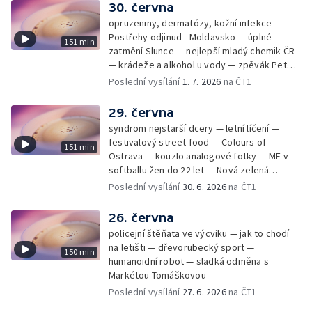
30. června
opruzeniny, dermatózy, kožní infekce —
Postřehy odjinud - Moldavsko — úplné
151 min
zatmění Slunce — nejlepší mladý chemik ČR
— krádeže a alkohol u vody — zpěvák Peter
Cmorik
Poslední vysílání
1. 7. 2026
na ČT1
29. června
syndrom nejstarší dcery — letní líčení —
festivalový street food — Colours of
151 min
Ostrava — kouzlo analogové fotky — ME v
softballu žen do 22 let — Nová zelená
úsporám — Global Teacher Prize Czech
Poslední vysílání
30. 6. 2026
na ČT1
Republic
26. června
policejní štěňata ve výcviku — jak to chodí
na letišti — dřevorubecký sport —
150 min
humanoidní robot — sladká odměna s
Markétou Tomáškovou
Poslední vysílání
27. 6. 2026
na ČT1