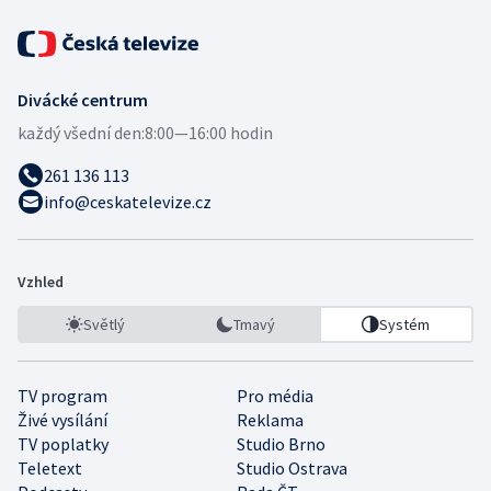
Divácké centrum
každý všední den:
8:00—16:00 hodin
261 136 113
info@ceskatelevize.cz
Vzhled
Světlý
Tmavý
Systém
TV program
Pro média
Živé vysílání
Reklama
TV poplatky
Studio Brno
Teletext
Studio Ostrava