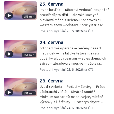
25. června
lovec bouřek — táboroví vedoucí, bezpečné
prostředí pro děti — slezská kuchyně —
151 min
plavková móda s Helenou Konarovskou —
western show — výstava Koruny Karla IV. —
mladý lezecký fenomén Josef Šindel
Poslední vysílání
26. 6. 2026
na ČT1
24. června
ortopedické operace — pečený dezert
medvídek — metalické tetování, rasta
151 min
copánky a bodypainting — stres domácích
zvířat — zbraňová amnestie — výstava
mikrofotografií rostlin — fenomenální
Poslední vysílání
25. 6. 2026
na ČT1
klavírista Matyáš Novák
23. června
Úvod + Anketa — Počasí + Zprávy — Práce
záchranářů v létě — Divácká soutěž —
151 min
Minimum sacharidů: maso, vejce, mléčné
výrobky a luštěniny — Prototyp chytré
vložky do bot pro běžce — Anketa +
Poslední vysílání
24. 6. 2026
na ČT1
Kalendárium — Škola hrou — Počasí — Práce