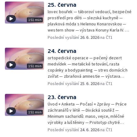
25. června
lovec bouřek — táboroví vedoucí, bezpečné
prostředí pro děti — slezská kuchyně —
151 min
plavková móda s Helenou Konarovskou —
western show — výstava Koruny Karla IV. —
mladý lezecký fenomén Josef Šindel
Poslední vysílání
26. 6. 2026
na ČT1
24. června
ortopedické operace — pečený dezert
medvídek — metalické tetování, rasta
151 min
copánky a bodypainting — stres domácích
zvířat — zbraňová amnestie — výstava
mikrofotografií rostlin — fenomenální
Poslední vysílání
25. 6. 2026
na ČT1
klavírista Matyáš Novák
23. června
Úvod + Anketa — Počasí + Zprávy — Práce
záchranářů v létě — Divácká soutěž —
151 min
Minimum sacharidů: maso, vejce, mléčné
výrobky a luštěniny — Prototyp chytré
vložky do bot pro běžce — Anketa +
Poslední vysílání
24. 6. 2026
na ČT1
Kalendárium — Škola hrou — Počasí — Práce