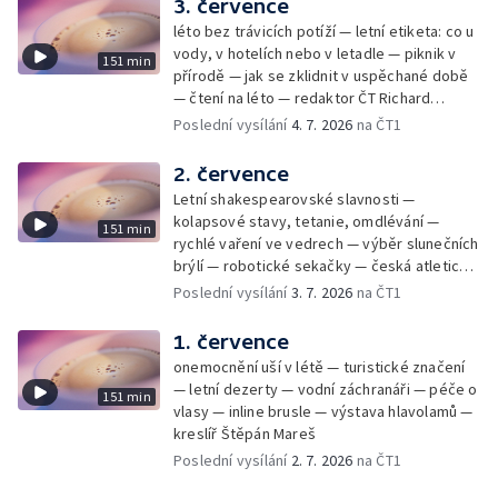
3. července
léto bez trávicích potíží — letní etiketa: co u
vody, v hotelích nebo v letadle — piknik v
151 min
přírodě — jak se zklidnit v uspěchané době
— čtení na léto — redaktor ČT Richard
Samko
Poslední vysílání
4. 7. 2026
na ČT1
2. července
Letní shakespearovské slavnosti —
kolapsové stavy, tetanie, omdlévání —
151 min
rychlé vaření ve vedrech — výběr slunečních
brýlí — robotické sekačky — česká atletická
rekordmanka — psí seriál: výmarský
Poslední vysílání
3. 7. 2026
na ČT1
dlouhosrstý ohař
1. července
onemocnění uší v létě — turistické značení
— letní dezerty — vodní záchranáři — péče o
151 min
vlasy — inline brusle — výstava hlavolamů —
kreslíř Štěpán Mareš
Poslední vysílání
2. 7. 2026
na ČT1