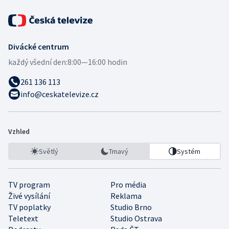
Divácké centrum
každý všední den:
8:00—16:00 hodin
261 136 113
info@ceskatelevize.cz
Vzhled
Světlý
Tmavý
Systém
TV program
Pro média
Živé vysílání
Reklama
TV poplatky
Studio Brno
Teletext
Studio Ostrava