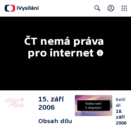
Close
Search
ČT nemá práva 
pro internet
15. září
Další
Video není
díl
2006
k dispozici
18.
září
Obsah dílu
2006