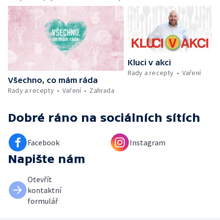
Umělecký festival Pohoda 2026 —
Vyhodnocení ankety + ČT tipy —
Vyhodnocení divácké soutěže — Práce
záchranářů v létě
Kluci v akci
Rady a recepty
Vaření
Všechno, co mám ráda
Rady a recepty
Vaření
Zahrada
Dobré ráno
na sociálních sítích
Facebook
Instagram
Napište nám
Otevřít
kontaktní
formulář