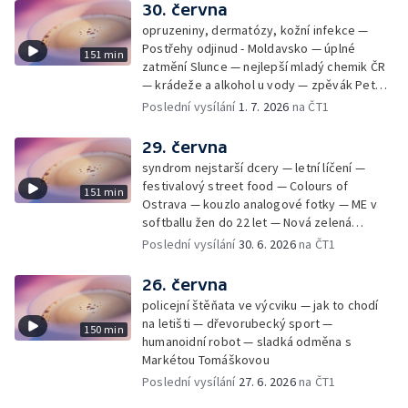
30. června
opruzeniny, dermatózy, kožní infekce —
Postřehy odjinud - Moldavsko — úplné
151 min
zatmění Slunce — nejlepší mladý chemik ČR
— krádeže a alkohol u vody — zpěvák Peter
Cmorik
Poslední vysílání
1. 7. 2026
na ČT1
29. června
syndrom nejstarší dcery — letní líčení —
festivalový street food — Colours of
151 min
Ostrava — kouzlo analogové fotky — ME v
softballu žen do 22 let — Nová zelená
úsporám — Global Teacher Prize Czech
Poslední vysílání
30. 6. 2026
na ČT1
Republic
26. června
policejní štěňata ve výcviku — jak to chodí
na letišti — dřevorubecký sport —
150 min
humanoidní robot — sladká odměna s
Markétou Tomáškovou
Poslední vysílání
27. 6. 2026
na ČT1