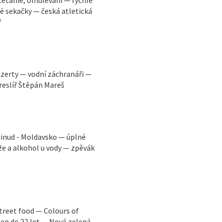
ké sekačky — česká atletická
ř
ezerty — vodní záchranáři —
reslíř Štěpán Mareš
jinud - Moldavsko — úplné
e a alkohol u vody — zpěvák
street food — Colours of
en do 22 let — Nová zelená