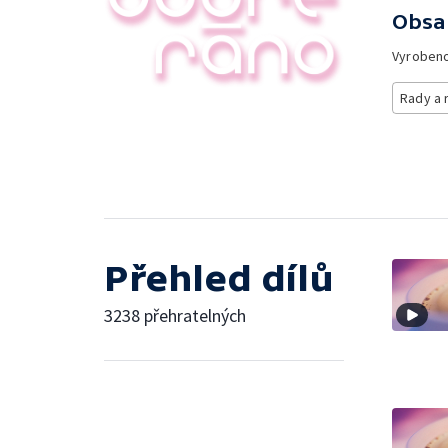
Obsa
Vyroben
Rady a 
Přehled dílů
3238 přehratelných