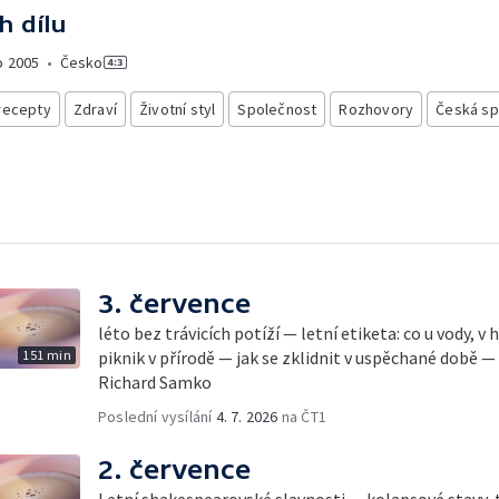
h dílu
o
2005
•
Česko
recepty
Zdraví
Životní styl
Společnost
Rozhovory
Česká sp
3. července
léto bez trávicích potíží — letní etiketa: co u vody, v
151 min
piknik v přírodě — jak se zklidnit v uspěchané době —
Richard Samko
Poslední vysílání
4. 7. 2026
na ČT1
2. července
Letní shakespearovské slavnosti — kolapsové stavy, 