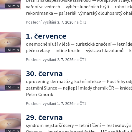
151 min
vaření ve vedrech — výběr slunečních brýlí — robotic
rekordmanka — psí seriál: výmarský dlouhosrstý oha
Poslední vysílání
3. 7. 2026
na ČT1
1. července
onemocnění uší v létě — turistické značení — letní d
151 min
péče o vlasy — inline brusle — výstava hlavolamů — k
Poslední vysílání
2. 7. 2026
na ČT1
30. června
opruzeniny, dermatózy, kožní infekce — Postřehy od
151 min
zatmění Slunce — nejlepší mladý chemik ČR — krádež
Peter Cmorik
Poslední vysílání
1. 7. 2026
na ČT1
29. června
syndrom nejstarší dcery — letní líčení — festivalový 
151 min
Ostrava — kouzlo analogové fotky — ME v softballu ž