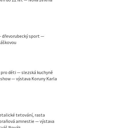
i — dřevorubecký sport —
máškovou
 pro děti — slezská kuchyně
show — výstava Koruny Karla
alické tetování, rasta
zbraňová amnestie — výstava
atyáš Novák