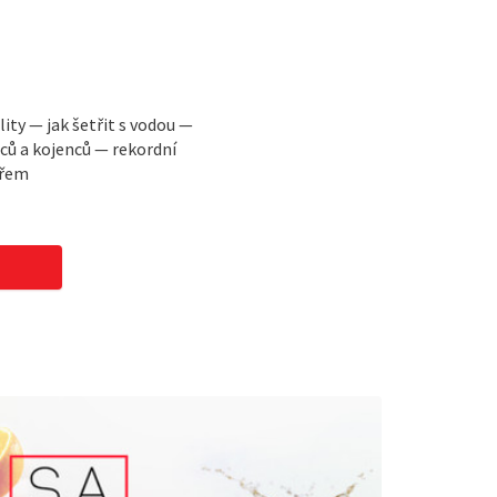
lity — jak šetřit s vodou —
ců a kojenců — rekordní
ařem