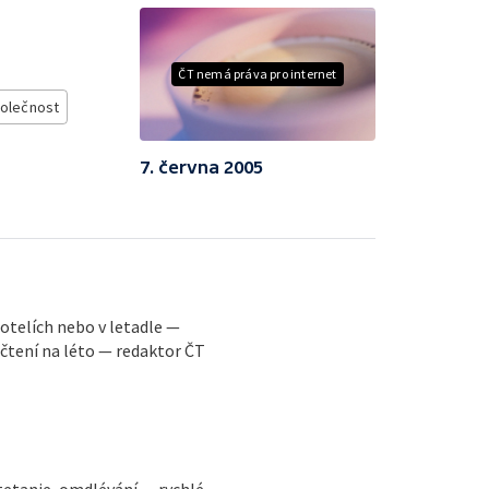
ČT nemá práva pro internet
olečnost
7. června 2005
 hotelích nebo v letadle —
 čtení na léto — redaktor ČT
tetanie, omdlévání — rychlé