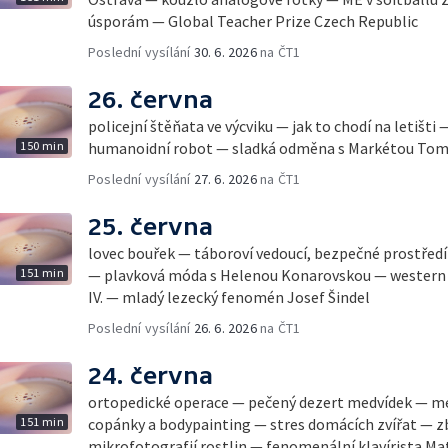
úsporám — Global Teacher Prize Czech Republic
Poslední vysílání
30. 6. 2026
na ČT1
26. června
policejní štěňata ve výcviku — jak to chodí na letišt
150 min
humanoidní robot — sladká odměna s Markétou To
Poslední vysílání
27. 6. 2026
na ČT1
25. června
lovec bouřek — táboroví vedoucí, bezpečné prostředí
151 min
— plavková móda s Helenou Konarovskou — western 
IV. — mladý lezecký fenomén Josef Šindel
Poslední vysílání
26. 6. 2026
na ČT1
24. června
ortopedické operace — pečený dezert medvídek — met
151 min
copánky a bodypainting — stres domácích zvířat — 
mikrofotografií rostlin — fenomenální klavírista M