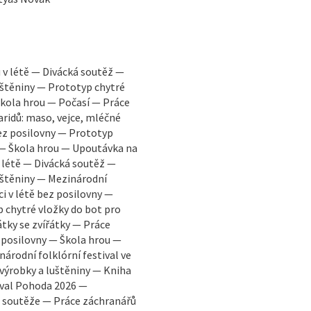
 v létě — Divácká soutěž —
uštěniny — Prototyp chytré
kola hrou — Počasí — Práce
ridů: maso, vejce, mléčné
bez posilovny — Prototyp
 — Škola hrou — Upoutávka na
v létě — Divácká soutěž —
uštěniny — Mezinárodní
ci v létě bez posilovny —
 chytré vložky do bot pro
tky se zvířátky — Práce
z posilovny — Škola hrou —
árodní folklórní festival ve
výrobky a luštěniny — Kniha
ival Pohoda 2026 —
é soutěže — Práce záchranářů