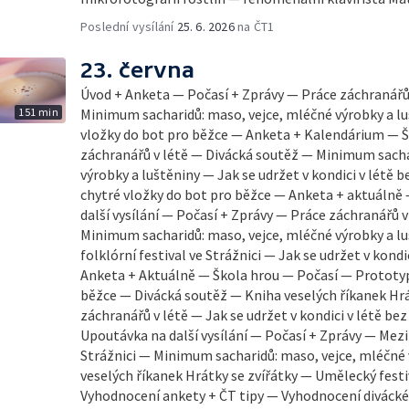
Poslední vysílání
25. 6. 2026
na ČT1
23. června
Úvod + Anketa — Počasí + Zprávy — Práce záchranářů
151 min
Minimum sacharidů: maso, vejce, mléčné výrobky a l
vložky do bot pro běžce — Anketa + Kalendárium — Š
záchranářů v létě — Divácká soutěž — Minimum sacha
výrobky a luštěniny — Jak se udržet v kondici v létě 
chytré vložky do bot pro běžce — Anketa + aktuálně
další vysílání — Počasí + Zprávy — Práce záchranářů 
Minimum sacharidů: maso, vejce, mléčné výrobky a l
folklórní festival ve Strážnici — Jak se udržet v kondi
Anketa + Aktuálně — Škola hrou — Počasí — Prototyp
běžce — Divácká soutěž — Kniha veselých říkanek Hrá
záchranářů v létě — Jak se udržet v kondici v létě be
Upoutávka na další vysílání — Počasí + Zprávy — Mezin
Strážnici — Minimum sacharidů: maso, vejce, mléčné 
veselých říkanek Hrátky se zvířátky — Umělecký fest
Vyhodnocení ankety + ČT tipy — Vyhodnocení diváck