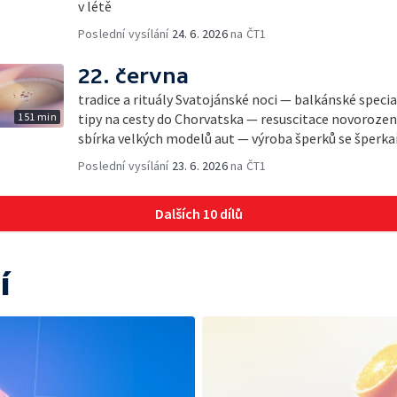
v létě
Poslední vysílání
24. 6. 2026
na ČT1
22. června
tradice a rituály Svatojánské noci — balkánské specia
151 min
tipy na cesty do Chorvatska — resuscitace novorozen
sbírka velkých modelů aut — výroba šperků se šperk
Poslední vysílání
23. 6. 2026
na ČT1
Dalších 10 dílů
í