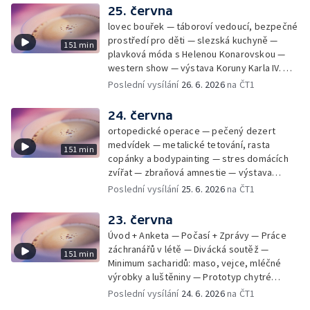
25. června
lovec bouřek — táboroví vedoucí, bezpečné
prostředí pro děti — slezská kuchyně —
151 min
plavková móda s Helenou Konarovskou —
western show — výstava Koruny Karla IV. —
mladý lezecký fenomén Josef Šindel
Poslední vysílání
26. 6. 2026
na ČT1
24. června
ortopedické operace — pečený dezert
medvídek — metalické tetování, rasta
151 min
copánky a bodypainting — stres domácích
zvířat — zbraňová amnestie — výstava
mikrofotografií rostlin — fenomenální
Poslední vysílání
25. 6. 2026
na ČT1
klavírista Matyáš Novák
23. června
Úvod + Anketa — Počasí + Zprávy — Práce
záchranářů v létě — Divácká soutěž —
151 min
Minimum sacharidů: maso, vejce, mléčné
výrobky a luštěniny — Prototyp chytré
vložky do bot pro běžce — Anketa +
Poslední vysílání
24. 6. 2026
na ČT1
Kalendárium — Škola hrou — Počasí — Práce