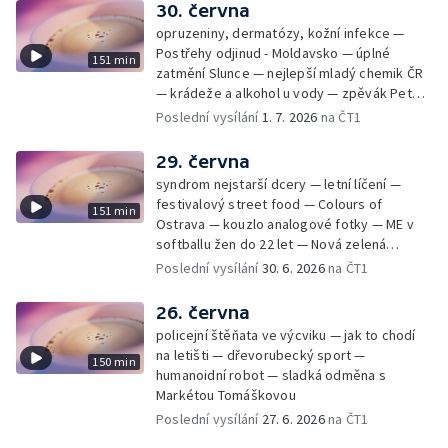
30. června
opruzeniny, dermatózy, kožní infekce —
Postřehy odjinud - Moldavsko — úplné
151 min
zatmění Slunce — nejlepší mladý chemik ČR
— krádeže a alkohol u vody — zpěvák Peter
Cmorik
Poslední vysílání
1. 7. 2026
na ČT1
29. června
syndrom nejstarší dcery — letní líčení —
festivalový street food — Colours of
151 min
Ostrava — kouzlo analogové fotky — ME v
softballu žen do 22 let — Nová zelená
úsporám — Global Teacher Prize Czech
Poslední vysílání
30. 6. 2026
na ČT1
Republic
26. června
policejní štěňata ve výcviku — jak to chodí
na letišti — dřevorubecký sport —
150 min
humanoidní robot — sladká odměna s
Markétou Tomáškovou
Poslední vysílání
27. 6. 2026
na ČT1