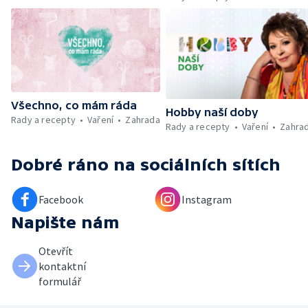
Umělecký festival Pohoda 2026 —
Vyhodnocení ankety + ČT tipy —
Vyhodnocení divácké soutěže — Práce
záchranářů v létě
Všechno, co mám ráda
Hobby naší doby
Rady a recepty
Vaření
Zahrada
Rady a recepty
Vaření
Zahra
Dobré ráno
na sociálních sítích
Facebook
Instagram
Napište nám
Otevřít
kontaktní
formulář