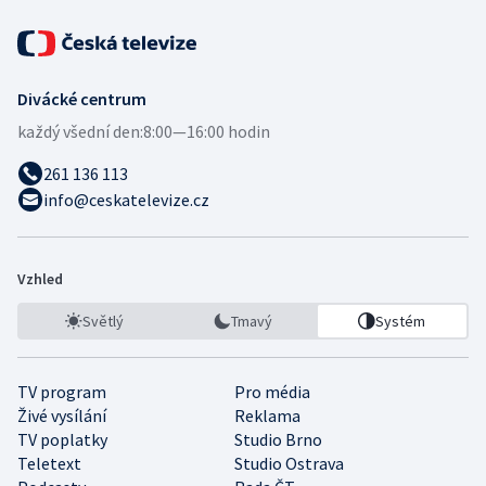
Divácké centrum
každý všední den:
8:00—16:00 hodin
261 136 113
info@ceskatelevize.cz
Vzhled
Světlý
Tmavý
Systém
TV program
Pro média
Živé vysílání
Reklama
TV poplatky
Studio Brno
Teletext
Studio Ostrava