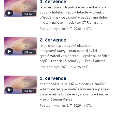
3. července
léto bez trávicích potíží — letní etiketa: co u
vody, v hotelích nebo v letadle — piknik v
151 min
přírodě — jak se zklidnit v uspěchané době
— čtení na léto — redaktor ČT Richard
Samko
Poslední vysílání
4. 7. 2026
na ČT1
2. července
Letní shakespearovské slavnosti —
kolapsové stavy, tetanie, omdlévání —
151 min
rychlé vaření ve vedrech — výběr slunečních
brýlí — robotické sekačky — česká atletická
rekordmanka — psí seriál: výmarský
Poslední vysílání
3. 7. 2026
na ČT1
dlouhosrstý ohař
1. července
onemocnění uší v létě — turistické značení
— letní dezerty — vodní záchranáři — péče o
151 min
vlasy — inline brusle — výstava hlavolamů —
kreslíř Štěpán Mareš
Poslední vysílání
2. 7. 2026
na ČT1