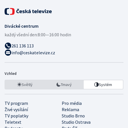
Divácké centrum
každý všední den:
8:00—16:00 hodin
261 136 113
info@ceskatelevize.cz
Vzhled
Světlý
Tmavý
Systém
TV program
Pro média
Živé vysílání
Reklama
TV poplatky
Studio Brno
Teletext
Studio Ostrava