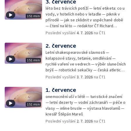
3. července
léto bez trávicích potíží — letní etiketa: co u
vody, v hotelích nebo v letadle — piknik v
151 min
přírodě — jak se zklidnit v uspěchané době
— čtení na léto — redaktor ČT Richard
Samko
Poslední vysílání
4. 7. 2026
na ČT1
2. července
Letní shakespearovské slavnosti —
kolapsové stavy, tetanie, omdlévání —
151 min
rychlé vaření ve vedrech — výběr slunečních
brýlí — robotické sekačky — česká atletická
rekordmanka — psí seriál: výmarský
Poslední vysílání
3. 7. 2026
na ČT1
dlouhosrstý ohař
1. července
onemocnění uší v létě — turistické značení
— letní dezerty — vodní záchranáři — péče o
151 min
vlasy — inline brusle — výstava hlavolamů —
kreslíř Štěpán Mareš
Poslední vysílání
2. 7. 2026
na ČT1