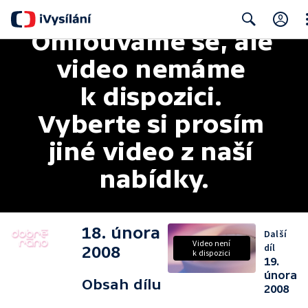
Omlouváme se, ale 
Cl
Search
video nemáme 
k dispozici. 
Vyberte si prosím 
jiné video z naší 
nabídky.
18. února
Další
Video není
díl
2008
k dispozici
19.
února
Obsah dílu
2008