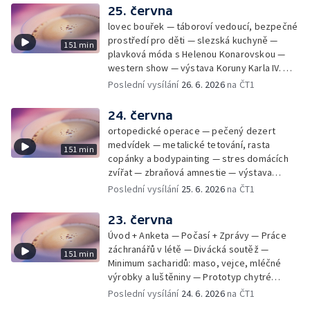
25. června
lovec bouřek — táboroví vedoucí, bezpečné
prostředí pro děti — slezská kuchyně —
151 min
plavková móda s Helenou Konarovskou —
western show — výstava Koruny Karla IV. —
mladý lezecký fenomén Josef Šindel
Poslední vysílání
26. 6. 2026
na ČT1
24. června
ortopedické operace — pečený dezert
medvídek — metalické tetování, rasta
151 min
copánky a bodypainting — stres domácích
zvířat — zbraňová amnestie — výstava
mikrofotografií rostlin — fenomenální
Poslední vysílání
25. 6. 2026
na ČT1
klavírista Matyáš Novák
23. června
Úvod + Anketa — Počasí + Zprávy — Práce
záchranářů v létě — Divácká soutěž —
151 min
Minimum sacharidů: maso, vejce, mléčné
výrobky a luštěniny — Prototyp chytré
vložky do bot pro běžce — Anketa +
Poslední vysílání
24. 6. 2026
na ČT1
Kalendárium — Škola hrou — Počasí — Práce