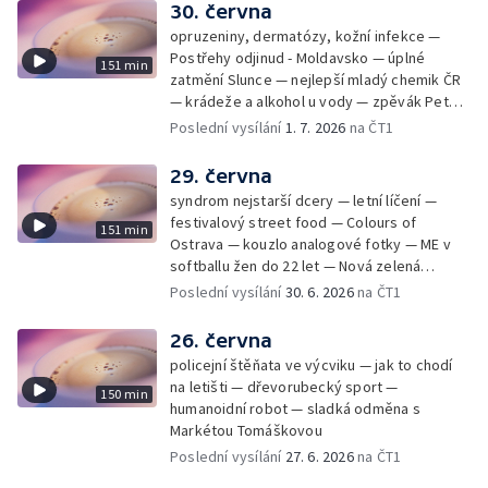
30. června
opruzeniny, dermatózy, kožní infekce —
Postřehy odjinud - Moldavsko — úplné
151 min
zatmění Slunce — nejlepší mladý chemik ČR
— krádeže a alkohol u vody — zpěvák Peter
Cmorik
Poslední vysílání
1. 7. 2026
na ČT1
29. června
syndrom nejstarší dcery — letní líčení —
festivalový street food — Colours of
151 min
Ostrava — kouzlo analogové fotky — ME v
softballu žen do 22 let — Nová zelená
úsporám — Global Teacher Prize Czech
Poslední vysílání
30. 6. 2026
na ČT1
Republic
26. června
policejní štěňata ve výcviku — jak to chodí
na letišti — dřevorubecký sport —
150 min
humanoidní robot — sladká odměna s
Markétou Tomáškovou
Poslední vysílání
27. 6. 2026
na ČT1