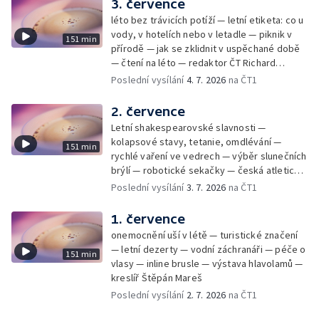
3. července
léto bez trávicích potíží — letní etiketa: co u
vody, v hotelích nebo v letadle — piknik v
151 min
přírodě — jak se zklidnit v uspěchané době
— čtení na léto — redaktor ČT Richard
Samko
Poslední vysílání
4. 7. 2026
na ČT1
2. července
Letní shakespearovské slavnosti —
kolapsové stavy, tetanie, omdlévání —
151 min
rychlé vaření ve vedrech — výběr slunečních
brýlí — robotické sekačky — česká atletická
rekordmanka — psí seriál: výmarský
Poslední vysílání
3. 7. 2026
na ČT1
dlouhosrstý ohař
1. července
onemocnění uší v létě — turistické značení
— letní dezerty — vodní záchranáři — péče o
151 min
vlasy — inline brusle — výstava hlavolamů —
kreslíř Štěpán Mareš
Poslední vysílání
2. 7. 2026
na ČT1