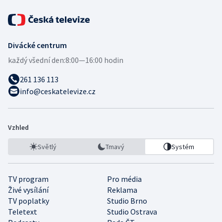
Divácké centrum
každý všední den:
8:00—16:00 hodin
261 136 113
info@ceskatelevize.cz
Vzhled
Světlý
Tmavý
Systém
TV program
Pro média
Živé vysílání
Reklama
TV poplatky
Studio Brno
Teletext
Studio Ostrava