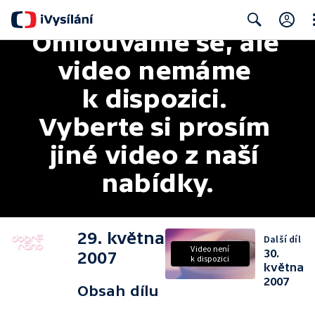
Omlouváme se, ale 
Cl
Search
video nemáme 
k dispozici. 
Vyberte si prosím 
jiné video z naší 
nabídky.
29. května
Další díl
Video není
30.
2007
k dispozici
května
2007
Obsah dílu