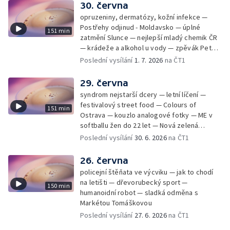
30. června
opruzeniny, dermatózy, kožní infekce —
Postřehy odjinud - Moldavsko — úplné
151 min
zatmění Slunce — nejlepší mladý chemik ČR
— krádeže a alkohol u vody — zpěvák Peter
Cmorik
Poslední vysílání
1. 7. 2026
na ČT1
29. června
syndrom nejstarší dcery — letní líčení —
festivalový street food — Colours of
151 min
Ostrava — kouzlo analogové fotky — ME v
softballu žen do 22 let — Nová zelená
úsporám — Global Teacher Prize Czech
Poslední vysílání
30. 6. 2026
na ČT1
Republic
26. června
policejní štěňata ve výcviku — jak to chodí
na letišti — dřevorubecký sport —
150 min
humanoidní robot — sladká odměna s
Markétou Tomáškovou
Poslední vysílání
27. 6. 2026
na ČT1