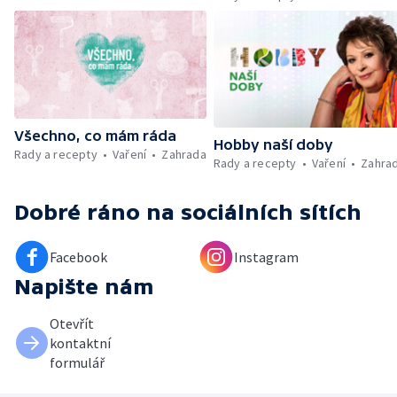
Umělecký festival Pohoda 2026 —
Vyhodnocení ankety + ČT tipy —
Vyhodnocení divácké soutěže — Práce
záchranářů v létě
Všechno, co mám ráda
Hobby naší doby
Rady a recepty
Vaření
Zahrada
Rady a recepty
Vaření
Zahra
Dobré ráno
na sociálních sítích
Facebook
Instagram
Napište nám
Otevřít
kontaktní
formulář