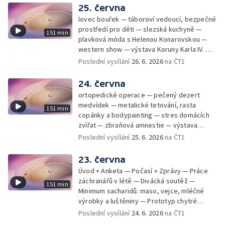
25. června
lovec bouřek — táboroví vedoucí, bezpečné
prostředí pro děti — slezská kuchyně —
151 min
plavková móda s Helenou Konarovskou —
western show — výstava Koruny Karla IV. —
mladý lezecký fenomén Josef Šindel
Poslední vysílání
26. 6. 2026
na ČT1
24. června
ortopedické operace — pečený dezert
medvídek — metalické tetování, rasta
151 min
copánky a bodypainting — stres domácích
zvířat — zbraňová amnestie — výstava
mikrofotografií rostlin — fenomenální
Poslední vysílání
25. 6. 2026
na ČT1
klavírista Matyáš Novák
23. června
Úvod + Anketa — Počasí + Zprávy — Práce
záchranářů v létě — Divácká soutěž —
151 min
Minimum sacharidů: maso, vejce, mléčné
výrobky a luštěniny — Prototyp chytré
vložky do bot pro běžce — Anketa +
Poslední vysílání
24. 6. 2026
na ČT1
Kalendárium — Škola hrou — Počasí — Práce