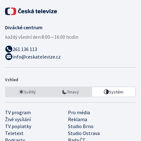
Divácké centrum
každý všední den:
8:00—16:00 hodin
261 136 113
info@ceskatelevize.cz
Vzhled
Světlý
Tmavý
Systém
TV program
Pro média
Živé vysílání
Reklama
TV poplatky
Studio Brno
Teletext
Studio Ostrava
Podcasty
Rada ČT