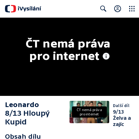
Close
Search
ČT nemá práva 
pro internet
Leonardo
Další díl
ČT nemá práva
8/13 Hloupý
9/13
pro internet
Želva a
Kupid
zajíc
Obsah dílu