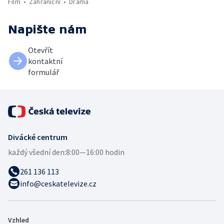
Film
Zahraniční
Drama
Napište nám
Otevřít
kontaktní
formulář
Divácké centrum
každý všední den:
8:00—16:00 hodin
261 136 113
info@ceskatelevize.cz
Vzhled