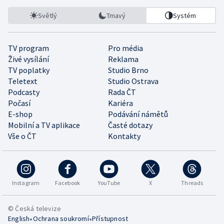
Světlý
Tmavý
Systém
TV program
Pro média
Živé vysílání
Reklama
TV poplatky
Studio Brno
Teletext
Studio Ostrava
Podcasty
Rada ČT
Počasí
Kariéra
E-shop
Podávání námětů
Mobilní a TV aplikace
Časté dotazy
Vše o ČT
Kontakty
Instagram
Facebook
YouTube
X
Threads
© Česká televize
•
•
English
Ochrana soukromí
Přístupnost