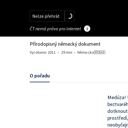
Nelze přehrát
ČT nemá práva pro internet
Přírodopisný německý dokument
Vyrobeno
2011
•
29 min
•
Německo
O pořadu
Medúza! U
beztvaréh
dotknout.
prostředí,
neobyčejn