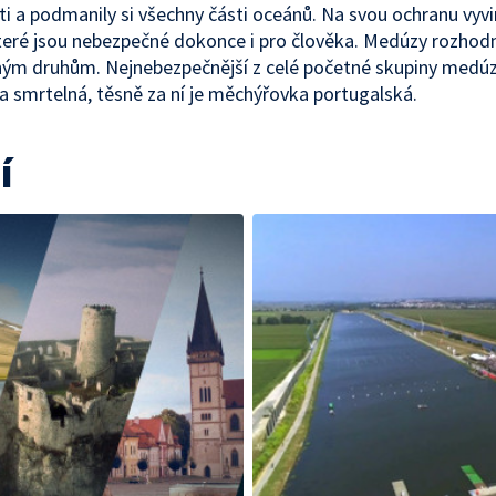
i a podmanily si všechny části oceánů. Na svou ochranu vyvi
teré jsou nebezpečné dokonce i pro člověka. Medúzy rozhod
ým druhům. Nejnebezpečnější z celé početné skupiny medúz
a smrtelná, těsně za ní je měchýřovka portugalská.
í