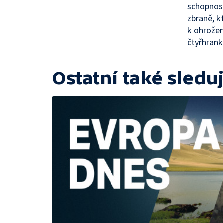
schopnost
zbraně, k
k ohrožen
čtyřhrank
Ostatní také sleduj