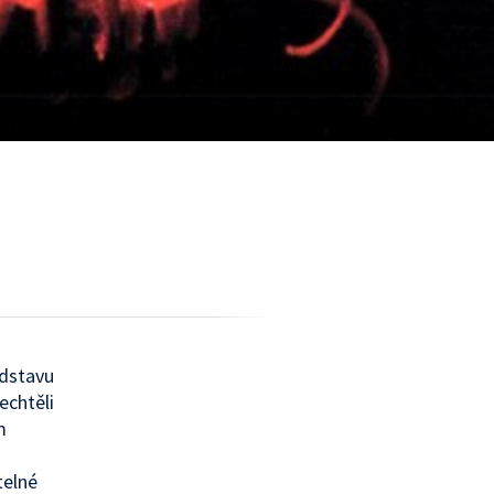
edstavu
echtěli
m
telné