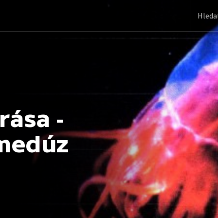
ása -
 medúz