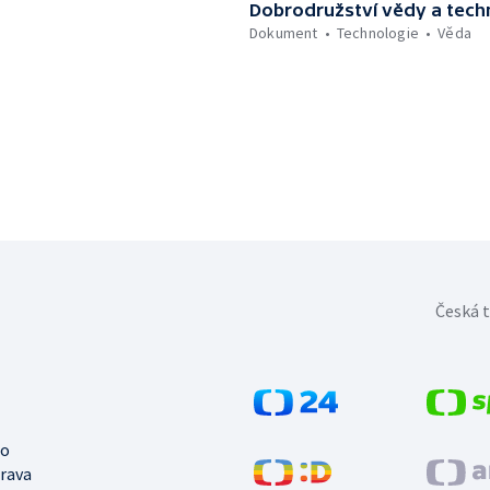
Dobrodružství vědy a tech
Dokument
Technologie
Věda
Česká t
no
trava