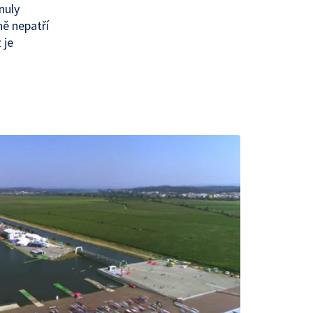
nuly
ně nepatří
 je