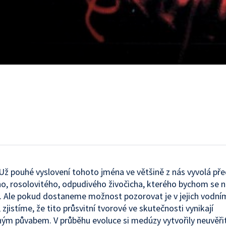
ž pouhé vyslovení tohoto jména ve většině z nás vyvolá př
o, rosolovitého, odpudivého živočicha, kterého bychom se n
 Ale pokud dostaneme možnost pozorovat je v jejich vodní
 zjistíme, že tito průsvitní tvorové ve skutečnosti vynikají
ým půvabem. V průběhu evoluce si medúzy vytvořily neuvěři