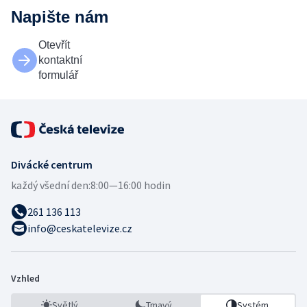
Napište nám
Otevřít
kontaktní
formulář
Divácké centrum
každý všední den:
8:00—16:00 hodin
261 136 113
info@ceskatelevize.cz
Vzhled
Světlý
Tmavý
Systém