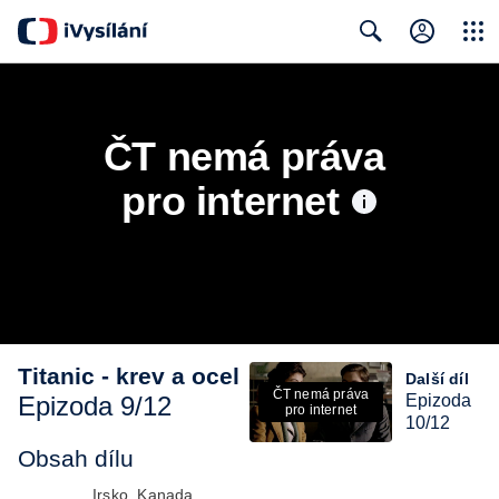
Close
Search
ČT nemá práva 
pro internet
Titanic - krev a ocel
Další díl
ČT nemá práva
Epizoda 9/12
Epizoda
pro internet
10/12
Obsah dílu
Irsko, Kanada,