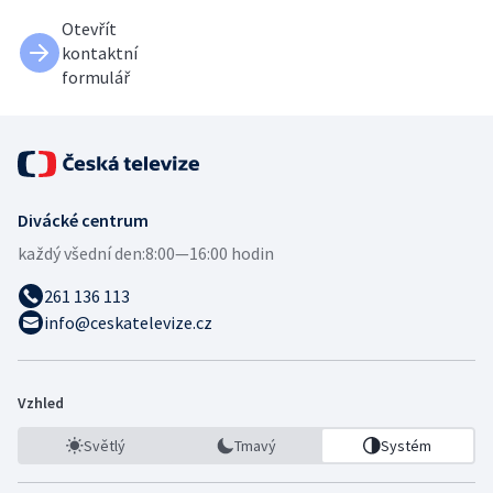
Otevřít
kontaktní
formulář
Divácké centrum
každý všední den:
8:00—16:00 hodin
261 136 113
info@ceskatelevize.cz
Vzhled
Světlý
Tmavý
Systém