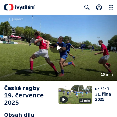
Close
Search
15 min
České ragby
Další díl
19. července
31. října
2025
15 min
2025
Obsah dílu