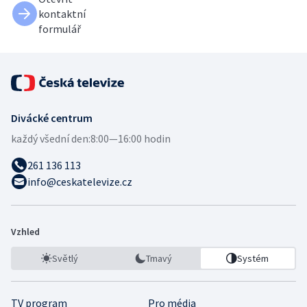
kontaktní
formulář
Divácké centrum
každý všední den:
8:00—16:00 hodin
261 136 113
info@ceskatelevize.cz
Vzhled
Světlý
Tmavý
Systém
TV program
Pro média