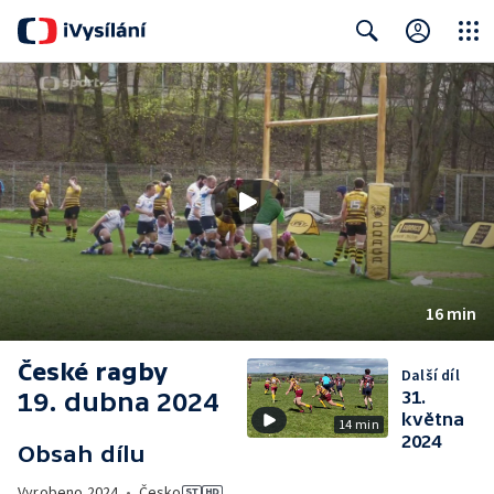
Close
Search
16 min
České ragby
Další díl
19. dubna 2024
31.
května
14 min
2024
Obsah dílu
Vyrobeno
2024
•
Česko