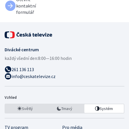
kontaktní
formulář
Divácké centrum
každý všední den:
8:00—16:00 hodin
261 136 113
info@ceskatelevize.cz
Vzhled
Světlý
Tmavý
Systém
TV program
Pro média