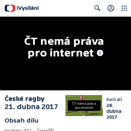
Close
Search
ČT nemá práva 
pro internet
České ragby
Další díl
ČT nemá práva
21. dubna 2017
28.
pro internet
dubna
2017
Obsah dílu
Vyrobeno
2017
•
Česko