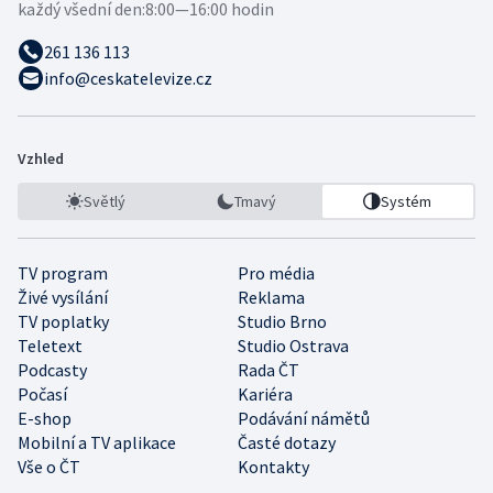
každý všední den:
8:00—16:00 hodin
261 136 113
info@ceskatelevize.cz
Vzhled
Světlý
Tmavý
Systém
TV program
Pro média
Živé vysílání
Reklama
TV poplatky
Studio Brno
Teletext
Studio Ostrava
Podcasty
Rada ČT
Počasí
Kariéra
E-shop
Podávání námětů
Mobilní a TV aplikace
Časté dotazy
Vše o ČT
Kontakty