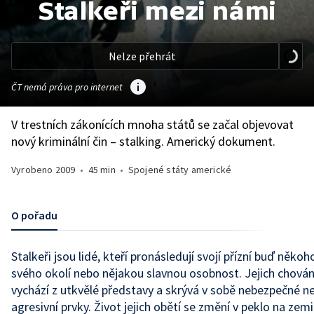
Stalkeři mezi námi
Nelze přehrát
ČT nemá práva pro internet
V trestních zákonících mnoha států se začal objevovat
nový kriminální čin – stalking. Americký dokument.
Vyrobeno
2009
•
45 min
•
Spojené státy americké
O pořadu
Stalkeři jsou lidé, kteří pronásledují svojí přízní buď někoh
svého okolí nebo nějakou slavnou osobnost. Jejich chován
vychází z utkvělé představy a skrývá v sobě nebezpečné n
agresivní prvky. Život jejich obětí se změní v peklo na zemi