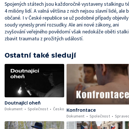
Spojených státech jsou každoročně vystaveny stalkingu 
4 milióny lidí. A valná většina z nich nejsou slavní lidé, ale 
občané. I v České republice se už podobné případy objevily
soudy vynesly první rozsudky. Ale ani nové zákony, ani
zvyšování veřejného povědomí však nedokáže oběti stalk
zbavit traumatu z prožitých událostí.
Ostatní také sledují
Doutnající oheň
Dokument
Společnost
Česko
Konfrontace
Dokument
Společnost
Spraved