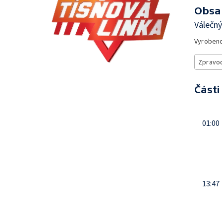
Obsa
Válečn
Vyroben
Zpravod
Části
01:00
13:47