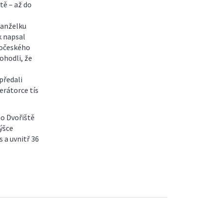
otě – až do
manželku
k napsal
edočeského
ohodli, že
 předali
erátorce tís
ho Dvořiště
ýšce
 a uvnitř 36