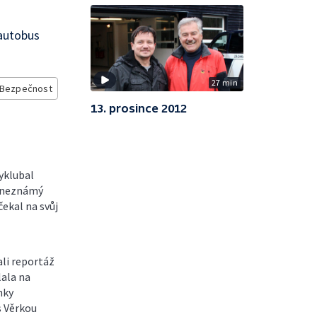
autobus
27 min
Bezpečnost
13. prosince 2012
yklubal
l neznámý
čekal na svůj
ali reportáž
lala na
nky
s Věrkou