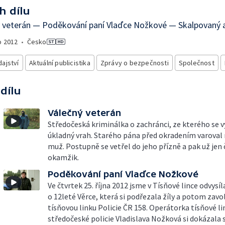
h dílu
ý veterán — Poděkování paní Vlaďce Nožkové — Skalpovaný 
o
2012
•
Česko
ajství
Aktuální publicistika
Zprávy o bezpečnosti
Společnost
 dílu
Válečný veterán
Středočeská kriminálka o zachránci, ze kterého se v
úkladný vrah. Starého pána před okradením varova
muž. Postupně se vetřel do jeho přízně a pak už jen 
okamžik.
Poděkování paní Vlaďce Nožkové
Ve čtvrtek 25. října 2012 jsme v Tísňové lince odvysíl
o 12leté Věrce, která si podřezala žíly a potom zavo
tísňovou linku Policie ČR 158. Operátorka tísňové li
středočeské policie Vladislava Nožková si dokázala 