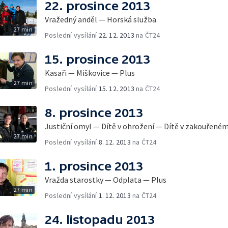
22. prosince 2013
Vražedný anděl — Horská služba
27 min
Poslední vysílání
22. 12. 2013
na ČT24
15. prosince 2013
Kasaři — Miškovice — Plus
27 min
Poslední vysílání
15. 12. 2013
na ČT24
8. prosince 2013
Justiční omyl — Dítě v ohrožení — Dítě v zakouřené
27 min
Poslední vysílání
8. 12. 2013
na ČT24
1. prosince 2013
Vražda starostky — Odplata — Plus
27 min
Poslední vysílání
1. 12. 2013
na ČT24
24. listopadu 2013