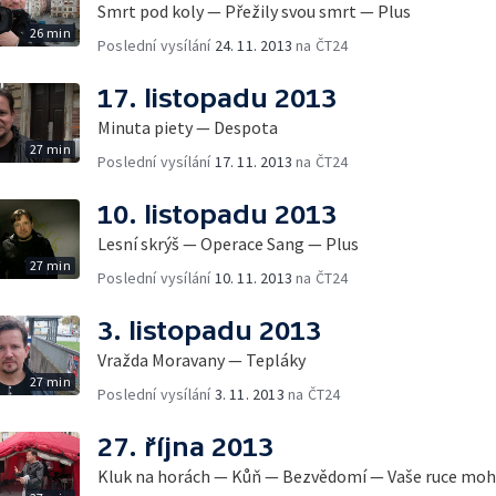
Smrt pod koly — Přežily svou smrt — Plus
26 min
Poslední vysílání
24. 11. 2013
na ČT24
17. listopadu 2013
Minuta piety — Despota
27 min
Poslední vysílání
17. 11. 2013
na ČT24
10. listopadu 2013
Lesní skrýš — Operace Sang — Plus
27 min
Poslední vysílání
10. 11. 2013
na ČT24
3. listopadu 2013
Vražda Moravany — Tepláky
27 min
Poslední vysílání
3. 11. 2013
na ČT24
27. října 2013
Kluk na horách — Kůň — Bezvědomí — Vaše ruce moho