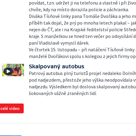
povídat, tzn. udržet ji na telefonu a vlastně i při živ
chvíle, kdy na místo dorazila policie a záchranka.
Diváka Tísňové linky pana Tomáše Dvořáka a jeho 
příběh tak dojal, že prý po mnoha letech plakal – ja
nejen do ČT, ale i na Krajské ředitelství policie Stř
kraje. S manželkou se hned ten večer po odvysílání d
paní Vladislavě vymyslí dárek.
Ve čtvrtek 15. listopadu – při natáčení Tísňové linky
manželé Dvořákovi spolu s kolegou z jejich firmy op
Skalpovaný autobus
Patrový autobus plný turistů projel nedaleko Dolní
pod nadjezdem, přestože jeho výška neodpovídala v
nadjezdu. Výsledkem byl doslova skalpovaný autobus
šokovaných vážně zraněných lidí.
 celé video