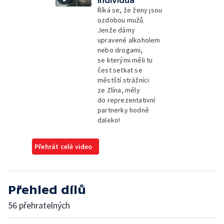
individua
Říká se, že ženy jsou
ozdobou mužů.
Jenže dámy
upravené alkoholem
nebo drogami,
se kterými měli tu
čest setkat se
městští strážníci
ze Zlína, měly
do reprezentativní
partnerky hodně
daleko!
Přehrát celé video
Přehled dílů
56 přehratelných