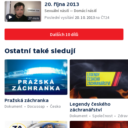
20. října 2013
Sexuální násilí — Domácí násilí
Poslední vysílání
20. 10. 2013
na ČT24
27 min
Dalších 10 dílů
Ostatní také sledují
Pražská záchranka
Legendy českého
Dokument
Docusoap
Česko
záchranářství
Dokument
Společnost
Zdrav