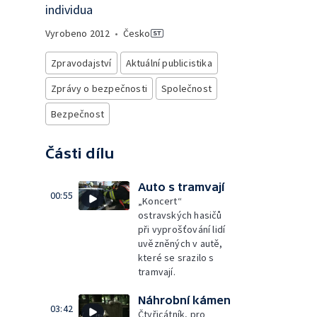
individua
Vyrobeno
2012
•
Česko
Zpravodajství
Aktuální publicistika
Zprávy o bezpečnosti
Společnost
Bezpečnost
Části dílu
Auto s tramvají
00:55
„Koncert“
ostravských hasičů
při vyprošťování lidí
uvězněných v autě,
které se srazilo s
tramvají.
Náhrobní kámen
03:42
Čtyřicátník, pro