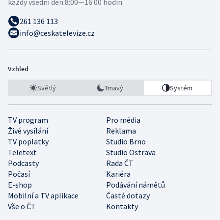
každý všední den:
8:00—16:00 hodin
261 136 113
info@ceskatelevize.cz
Vzhled
Světlý
Tmavý
Systém
TV program
Pro média
Živé vysílání
Reklama
TV poplatky
Studio Brno
Teletext
Studio Ostrava
Podcasty
Rada ČT
Počasí
Kariéra
E-shop
Podávání námětů
Mobilní a TV aplikace
Časté dotazy
Vše o ČT
Kontakty