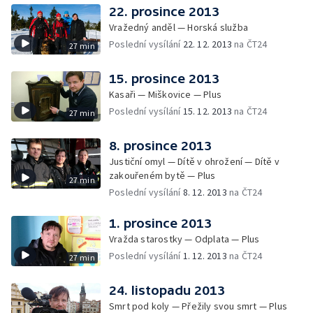
22. prosince 2013
Vražedný anděl — Horská služba
Poslední vysílání
22. 12. 2013
na ČT24
27 min
15. prosince 2013
Kasaři — Miškovice — Plus
Poslední vysílání
15. 12. 2013
na ČT24
27 min
8. prosince 2013
Justiční omyl — Dítě v ohrožení — Dítě v
zakouřeném bytě — Plus
27 min
Poslední vysílání
8. 12. 2013
na ČT24
1. prosince 2013
Vražda starostky — Odplata — Plus
Poslední vysílání
1. 12. 2013
na ČT24
27 min
24. listopadu 2013
Smrt pod koly — Přežily svou smrt — Plus