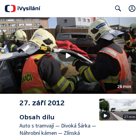
Search
26 min
27. září 2012
Obsah dílu
27 min
Auto s tramvají — Divoká Šárka —
Náhrobní kámen — Zlínská