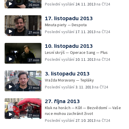
Poslední vysílání
24. 11. 2013
na ČT24
26 min
17. listopadu 2013
Minuta piety — Despota
Poslední vysílání
17. 11. 2013
na ČT24
27 min
10. listopadu 2013
Lesní skrýš — Operace Sang — Plus
Poslední vysílání
10. 11. 2013
na ČT24
27 min
3. listopadu 2013
Vražda Moravany — Tepláky
Poslední vysílání
3. 11. 2013
na ČT24
27 min
27. října 2013
Kluk na horách — Kůň — Bezvědomí — Vaše
ruce mohou zachránit život
27 min
Poslední vysílání
27. 10. 2013
na ČT24