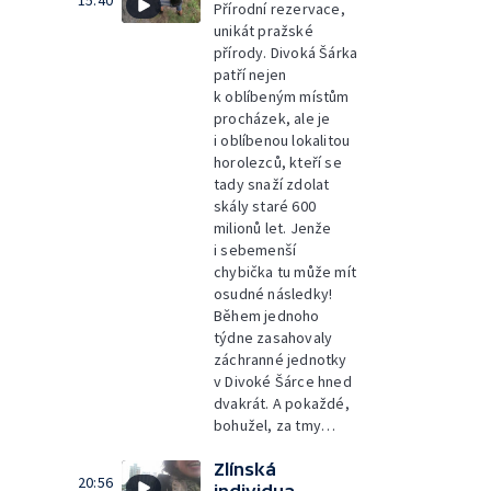
15:40
Přírodní rezervace,
unikát pražské
přírody. Divoká Šárka
patří nejen
k oblíbeným místům
procházek, ale je
i oblíbenou lokalitou
horolezců, kteří se
tady snaží zdolat
skály staré 600
milionů let. Jenže
i sebemenší
chybička tu může mít
osudné následky!
Během jednoho
týdne zasahovaly
záchranné jednotky
v Divoké Šárce hned
dvakrát. A pokaždé,
bohužel, za tmy…
Zlínská
20:56