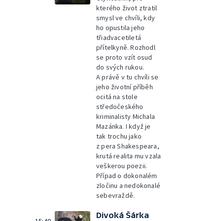
kterého život ztratil
smysl ve chvíli, kdy
ho opustila jeho
třiadvacetiletá
přítelkyně. Rozhodl
se proto vzít osud
do svých rukou.
A právě v tu chvíli se
jeho životní příběh
ocitá na stole
středočeského
kriminalisty Michala
Mazánka. I když je
tak trochu jako
z pera Shakespeara,
krutá realita mu vzala
veškerou poezii.
Případ o dokonalém
zločinu a nedokonalé
sebevraždě.
Divoká Šárka