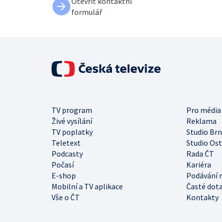
Otevřít kontaktní
formulář
TV program
Pro média
Živé vysílání
Reklama
TV poplatky
Studio Br
Teletext
Studio Os
Podcasty
Rada ČT
Počasí
Kariéra
E-shop
Podávání 
Mobilní a TV aplikace
Časté dot
Vše o ČT
Kontakty