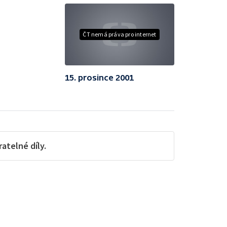
ČT nemá práva pro internet
15. prosince 2001
telné díly.