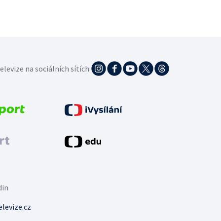
elevize na sociálních sítích:
din
levize.cz