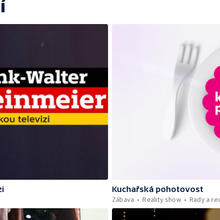
í
i
Kuchařská pohotovost
Zábava
Reality show
Rady a re