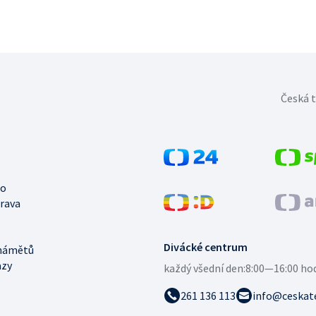
Česká t
no
trava
Divácké centrum
námětů
azy
každý všední den:
8:00—16:00 ho
261 136 113
info@ceskate