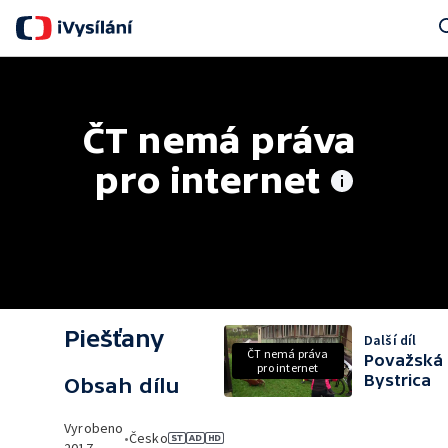
Sea
ČT nemá práva 
pro internet
Piešťany
Další díl
ČT nemá práva
Považská
pro internet
Bystrica
Obsah dílu
Vyrobeno
•
Česko