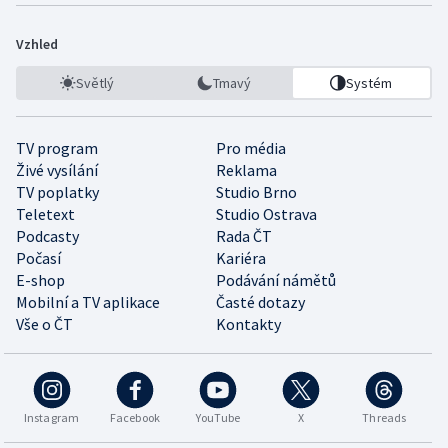
Vzhled
Světlý
Tmavý
Systém
TV program
Pro média
Živé vysílání
Reklama
TV poplatky
Studio Brno
Teletext
Studio Ostrava
Podcasty
Rada ČT
Počasí
Kariéra
E-shop
Podávání námětů
Mobilní a TV aplikace
Časté dotazy
Vše o ČT
Kontakty
Instagram
Facebook
YouTube
X
Threads