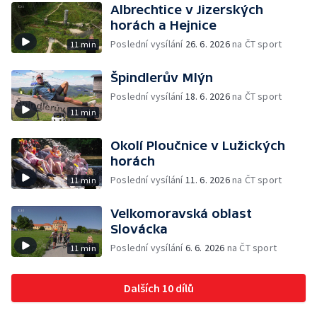
Albrechtice v Jizerských
horách a Hejnice
Poslední vysílání
26. 6. 2026
na ČT sport
11 min
Špindlerův Mlýn
Poslední vysílání
18. 6. 2026
na ČT sport
11 min
Okolí Ploučnice v Lužických
horách
Poslední vysílání
11. 6. 2026
na ČT sport
11 min
Velkomoravská oblast
Slovácka
Poslední vysílání
6. 6. 2026
na ČT sport
11 min
Dalších 10 dílů