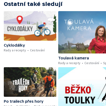
Ostatní také sledují
Cyklodálky
Rady a recepty
Cestování
Toulavá kamera
Rady a recepty
Cestování
S
Po trailech přes hory