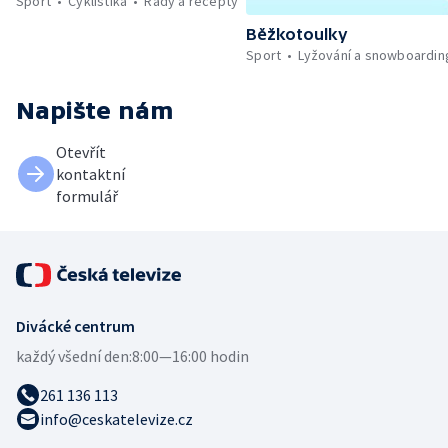
Sport
Cyklistika
Rady a recepty
Běžkotoulky
Sport
Lyžování a snowboardin
Napište nám
Otevřít
kontaktní
formulář
Divácké centrum
každý všední den:
8:00—16:00 hodin
261 136 113
info@ceskatelevize.cz