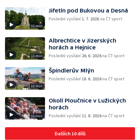
Jiřetín pod Bukovou a Desná
Poslední vysílání
1. 7. 2026
na ČT sport
11 min
Albrechtice v Jizerských
horách a Hejnice
Poslední vysílání
26. 6. 2026
na ČT sport
11 min
Špindlerův Mlýn
Poslední vysílání
18. 6. 2026
na ČT sport
11 min
Okolí Ploučnice v Lužických
horách
Poslední vysílání
11. 6. 2026
na ČT sport
11 min
Dalších 10 dílů