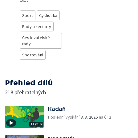
2013
Sport
Cyklistika
Rady a recepty
Cestovatelské
rady
Sportování
Přehled dílů
218 přehratelných
Kadaň
Poslední vysílání
8. 8. 2026
na ČT2
11 min