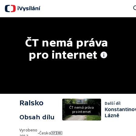
Sea
ČT nemá práva 
pro internet
Ralsko
Další díl
ČT nemá práva
Konstantino
pro internet
Lázně
Obsah dílu
Vyrobeno
•
Česko