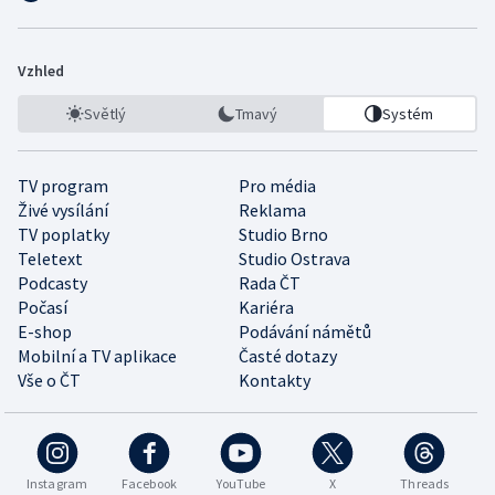
Vzhled
Světlý
Tmavý
Systém
TV program
Pro média
Živé vysílání
Reklama
TV poplatky
Studio Brno
Teletext
Studio Ostrava
Podcasty
Rada ČT
Počasí
Kariéra
E-shop
Podávání námětů
Mobilní a TV aplikace
Časté dotazy
Vše o ČT
Kontakty
Instagram
Facebook
YouTube
X
Threads