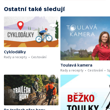
Ostatní také sledují
Cyklodálky
Rady a recepty
Cestování
Toulavá kamera
Rady a recepty
Cestování
S
Po trailech přes hory