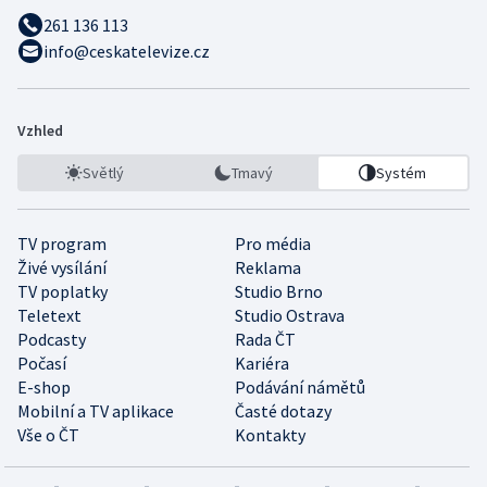
261 136 113
info@ceskatelevize.cz
Vzhled
Světlý
Tmavý
Systém
TV program
Pro média
Živé vysílání
Reklama
TV poplatky
Studio Brno
Teletext
Studio Ostrava
Podcasty
Rada ČT
Počasí
Kariéra
E-shop
Podávání námětů
Mobilní a TV aplikace
Časté dotazy
Vše o ČT
Kontakty