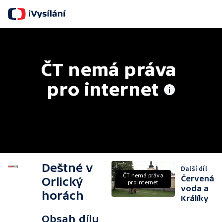
ČT nemá práva 
pro internet
Deštné v
Další díl
ČT nemá práva
Červená
Orlický
pro internet
voda a
horách
Králíky
Obsah dílu