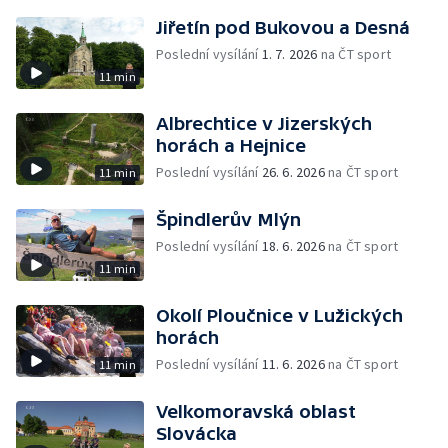
Jiřetín pod Bukovou a Desná
Poslední vysílání
1. 7. 2026
na ČT sport
11 min
Albrechtice v Jizerských
horách a Hejnice
Poslední vysílání
26. 6. 2026
na ČT sport
11 min
Špindlerův Mlýn
Poslední vysílání
18. 6. 2026
na ČT sport
11 min
Okolí Ploučnice v Lužických
horách
Poslední vysílání
11. 6. 2026
na ČT sport
11 min
Velkomoravská oblast
Slovácka