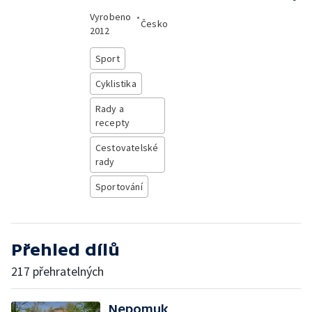
Vyrobeno
•
Česko
2012
Sport
Cyklistika
Rady a
recepty
Cestovatelské
rady
Sportování
Přehled dílů
217 přehratelných
Nepomuk