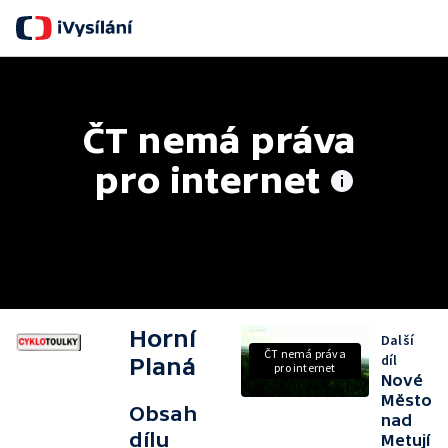
ČT nemá práva 
pro internet
Horní
Další
ČT nemá práva
díl
Planá
pro internet
Nové
Město
Obsah
nad
dílu
Metují