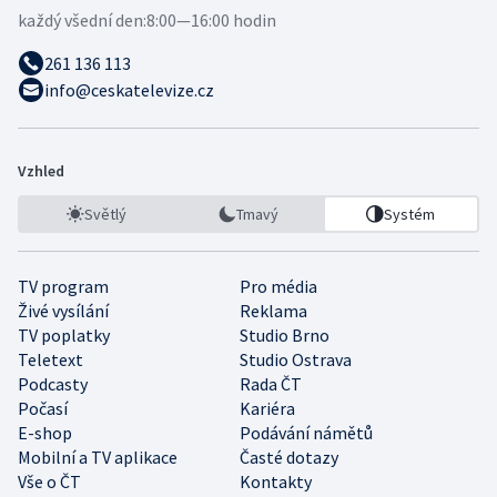
každý všední den:
8:00—16:00 hodin
261 136 113
info@ceskatelevize.cz
Vzhled
Světlý
Tmavý
Systém
TV program
Pro média
Živé vysílání
Reklama
TV poplatky
Studio Brno
Teletext
Studio Ostrava
Podcasty
Rada ČT
Počasí
Kariéra
E-shop
Podávání námětů
Mobilní a TV aplikace
Časté dotazy
Vše o ČT
Kontakty