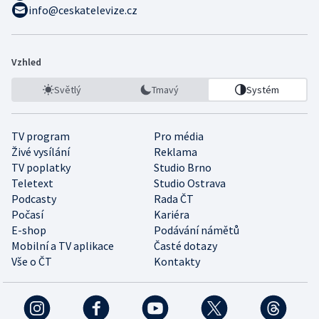
info@ceskatelevize.cz
Vzhled
Světlý
Tmavý
Systém
TV program
Pro média
Živé vysílání
Reklama
TV poplatky
Studio Brno
Teletext
Studio Ostrava
Podcasty
Rada ČT
Počasí
Kariéra
E-shop
Podávání námětů
Mobilní a TV aplikace
Časté dotazy
Vše o ČT
Kontakty