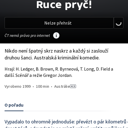
Ruce pryč!
Nelze přehrát
ČT nemá práva pro internet
Nikdo není špatný skrz naskrz a každý si zaslouží
druhou šanci. Australská kriminální komedie.
Hrají: H. Ledger, B. Brown, R. Byrneová, T. Long, D. Field a
další. Scénář a režie Gregor Jordan.
Vyrobeno
1999
•
100 min
•
Austrálie
O pořadu
Vypadalo to ohromně jednoduše: převézt o pár kilometrů 