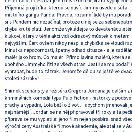
deset táců, odevzdat je na místě určení, vrátit vypůjčené 
Příjemná projížďka, kterou se navíc Jimmy uvede u šéfa
místního gangu Panda. Pravda, rozumní lidé by mu poradil
si s Pandem nic nezačínal, protože u něj se za sebenepatr
chybu krutě platí. Jenomže vykládejte to devatenáctilet
klukovi, který v téhle akci vidí odrazový můstek k metám
nejvyšším. Čert ovšem nikdy nespí a chybička se vloudí raz
Minutka nepozornosti, špatný odhad situace - a je zadělá
malér jako hrom. Co malér! Přímo lavina malérů, která se
ubohého Jimmyho řítí ze všech stran. Jestli se mu podaří s
vyhrabat, bude to zázrak. Jenomže dějou se ještě ve dva
století zázraky?
Snímek scenáristy a režiséra Gregora Jordana je dalším z 
kriminálních komedií typu Pulp Fiction - historky z podsvět
prachy a vypadni, Lola běží o život ... abychom jmenovali j
nejznámější. Jordan se na něj připravoval tři roky a ta pečl
příprava se mu vyplatila: jeho film nejen posbíral snad vše
výroční ceny Australské filmové akademie, ale stal se v Aus