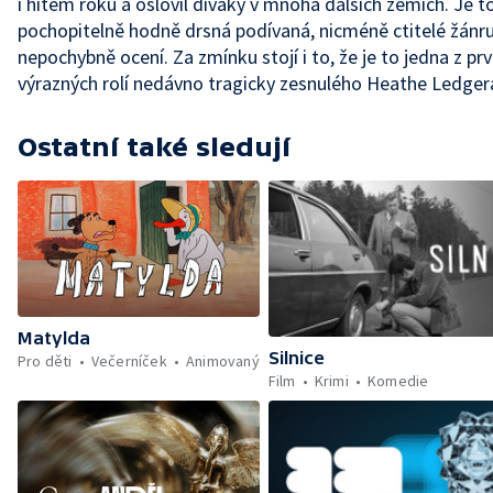
i hitem roku a oslovil diváky v mnoha dalších zemích. Je t
pochopitelně hodně drsná podívaná, nicméně ctitelé žánru 
nepochybně ocení. Za zmínku stojí i to, že je to jedna z pr
výrazných rolí nedávno tragicky zesnulého Heathe Ledger
Ostatní také sledují
Matylda
Silnice
Pro děti
Večerníček
Animovaný
Film
Krimi
Komedie