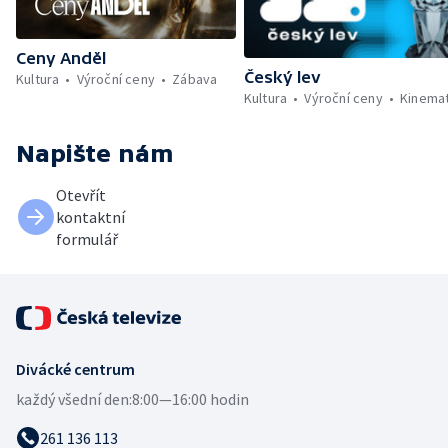
Ceny Anděl
Český lev
Kultura
Výroční ceny
Zábava
Kultura
Výroční ceny
Kinemat
Napište nám
Otevřít
kontaktní
formulář
Divácké centrum
každý všední den:
8:00—16:00 hodin
261 136 113