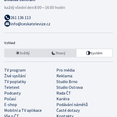
každý všední den:
8:00—16:00 hodin
261 136 113
info@ceskatelevize.cz
Vzhled
Světlý
Tmavý
Systém
TV program
Pro média
Živé vysílání
Reklama
TV poplatky
Studio Brno
Teletext
Studio Ostrava
Podcasty
Rada ČT
Počasí
Kariéra
E-shop
Podávání námětů
Mobilní a TV aplikace
Časté dotazy
Vše o ČT
Kontakty