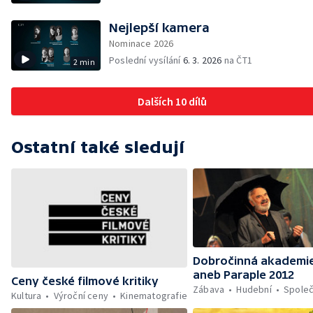
Nejlepší kamera
Nominace 2026
Poslední vysílání
6. 3. 2026
na ČT1
2 min
Dalších 10 dílů
Ostatní také sledují
Dobročinná akademi
aneb Paraple 2012
Ceny české filmové kritiky
Zábava
Hudební
Spole
Kultura
Výroční ceny
Kinematografie