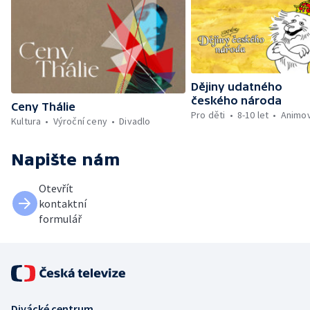
Dějiny udatného
českého národa
Ceny Thálie
Pro děti
8-10 let
Animo
Kultura
Výroční ceny
Divadlo
Napište nám
Otevřít
kontaktní
formulář
Divácké centrum