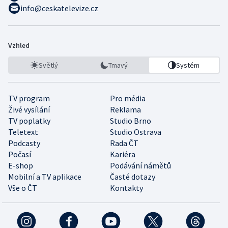
info@ceskatelevize.cz
Vzhled
Světlý
Tmavý
Systém
TV program
Pro média
Živé vysílání
Reklama
TV poplatky
Studio Brno
Teletext
Studio Ostrava
Podcasty
Rada ČT
Počasí
Kariéra
E-shop
Podávání námětů
Mobilní a TV aplikace
Časté dotazy
Vše o ČT
Kontakty