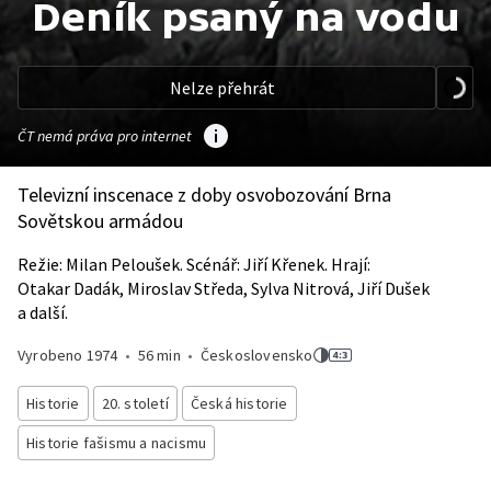
Deník psaný na vodu
Nelze přehrát
ČT nemá práva pro internet
Televizní inscenace z doby osvobozování Brna
Sovětskou armádou
Režie: Milan Peloušek. Scénář: Jiří Křenek. Hrají:
Otakar Dadák, Miroslav Středa, Sylva Nitrová, Jiří Dušek
a další.
Vyrobeno
1974
•
56 min
•
Československo
Historie
20. století
Česká historie
Historie fašismu a nacismu