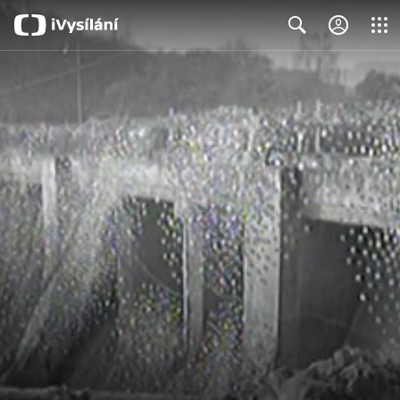
Close
Search