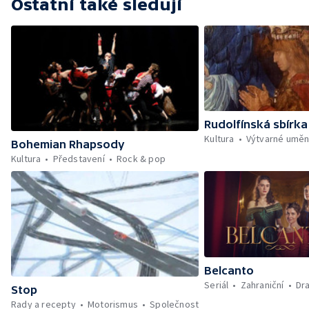
Ostatní také sledují
Rudolfínská sbírka
Kultura
Výtvarné uměn
Bohemian Rhapsody
Kultura
Představení
Rock & pop
Belcanto
Seriál
Zahraniční
Dr
Stop
Rady a recepty
Motorismus
Společnost