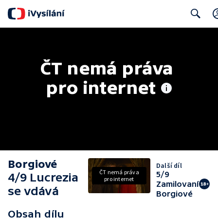
Search
ČT nemá práva 
pro internet
Borgiové
Další díl
ČT nemá práva
5/9
4/9 Lucrezia
pro internet
Zamilovaní
se vdává
Borgiové
Obsah dílu