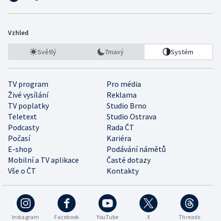
Vzhled
Světlý
Tmavý
Systém
TV program
Pro média
Živé vysílání
Reklama
TV poplatky
Studio Brno
Teletext
Studio Ostrava
Podcasty
Rada ČT
Počasí
Kariéra
E-shop
Podávání námětů
Mobilní a TV aplikace
Časté dotazy
Vše o ČT
Kontakty
Instagram
Facebook
YouTube
X
Threads