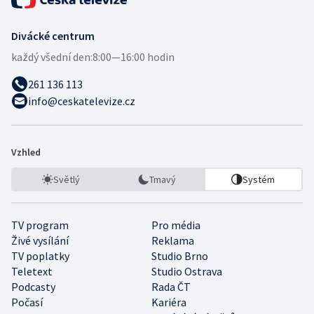
Divácké centrum
každý všední den:
8:00—16:00 hodin
261 136 113
info@ceskatelevize.cz
Vzhled
Světlý
Tmavý
Systém
TV program
Pro média
Živé vysílání
Reklama
TV poplatky
Studio Brno
Teletext
Studio Ostrava
Podcasty
Rada ČT
Počasí
Kariéra