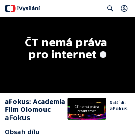
C
Search
ČT nemá práva 
pro internet
aFokus: Academia
Další díl
ČT nemá práva
Film Olomouc
aFokus
pro internet
aFokus
Obsah dílu