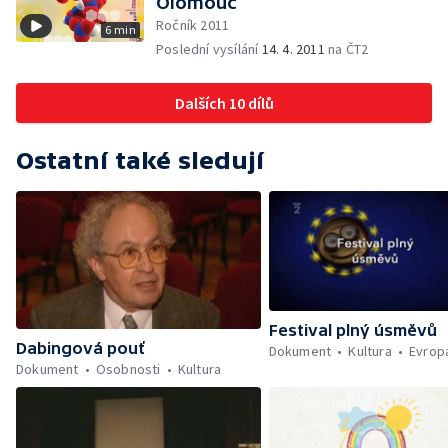
Olomouc
Ročník 2011
6 min
Poslední vysílání
14. 4. 2011
na ČT2
Dalších 10 dílů
Ostatní také sledují
Festival plný úsměvů
Dabingová pouť
Dokument
Kultura
Evrop
Dokument
Osobnosti
Kultura