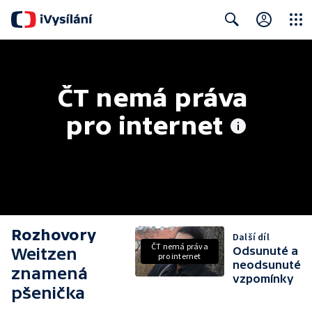
Close
Search
ČT nemá práva 
pro internet
Rozhovory
Další díl
ČT nemá práva
Weitzen
Odsunuté a
pro internet
neodsunuté
znamená
vzpomínky
pšenička