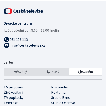
Divácké centrum
každý všední den:
8:00—16:00 hodin
261 136 113
info@ceskatelevize.cz
Vzhled
Světlý
Tmavý
Systém
TV program
Pro média
Živé vysílání
Reklama
TV poplatky
Studio Brno
Teletext
Studio Ostrava