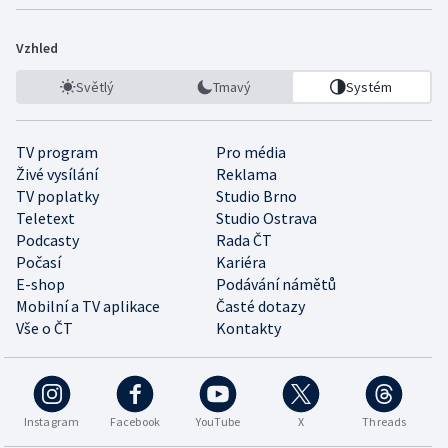
Vzhled
Světlý
Tmavý
Systém
TV program
Pro média
Živé vysílání
Reklama
TV poplatky
Studio Brno
Teletext
Studio Ostrava
Podcasty
Rada ČT
Počasí
Kariéra
E-shop
Podávání námětů
Mobilní a TV aplikace
Časté dotazy
Vše o ČT
Kontakty
Instagram
Facebook
YouTube
X
Threads