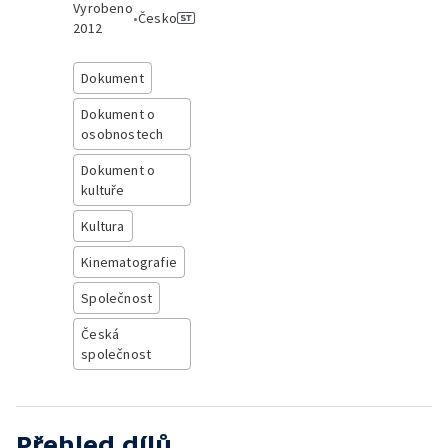
Vyrobeno
•
Česko
2012
Dokument
Dokument o
osobnostech
Dokument o
kultuře
Kultura
Kinematografie
Společnost
Česká
společnost
Přehled dílů