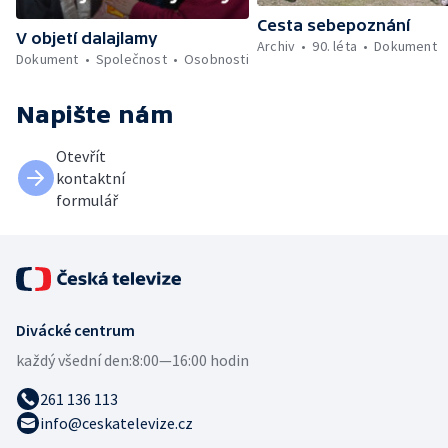
Cesta sebepoznání
V objetí dalajlamy
Archiv
90. léta
Dokument
Dokument
Společnost
Osobnosti
Napište nám
Otevřít
kontaktní
formulář
Divácké centrum
každý všední den:
8:00—16:00 hodin
261 136 113
info@ceskatelevize.cz