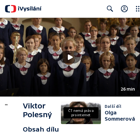
Clo
Search
26 min
Viktor
Další díl
ČT nemá práva
Olga
Polesný
pro internet
Sommerová
Obsah dílu