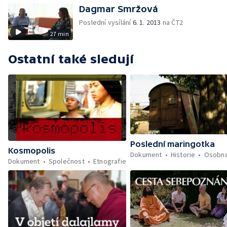
Dagmar Smržová
Poslední vysílání
6. 1. 2013
na ČT2
27 min
Ostatní také sledují
Poslední maringotka
Kosmopolis
Dokument
Historie
Osobno
Dokument
Společnost
Etnografie