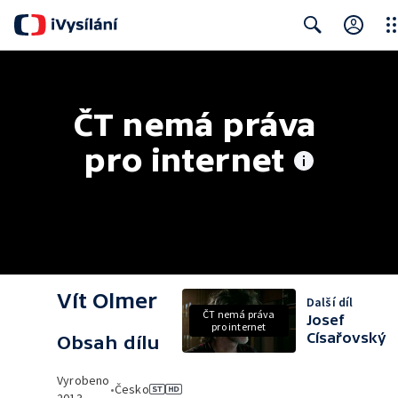
Clo
Search
ČT nemá práva 
pro internet
Vít Olmer
Další díl
ČT nemá práva
Josef
pro internet
Císařovský
Obsah dílu
Vyrobeno
•
Česko