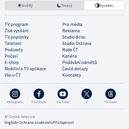
Světlý
Tmavý
Systém
TV program
Pro média
Živé vysílání
Reklama
TV poplatky
Studio Brno
Teletext
Studio Ostrava
Podcasty
Rada ČT
Počasí
Kariéra
E-shop
Podávání námětů
Mobilní a TV aplikace
Časté dotazy
Vše o ČT
Kontakty
Instagram
Facebook
YouTube
X
Threads
© Česká televize
•
•
English
Ochrana soukromí
Přístupnost