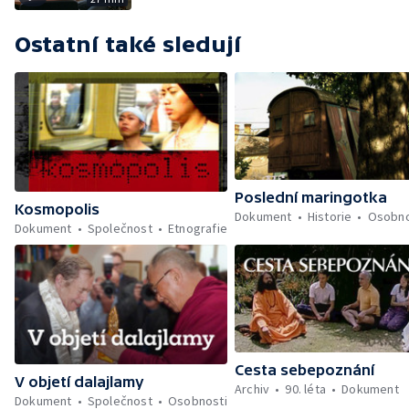
Ostatní také sledují
Poslední maringotka
Kosmopolis
Dokument
Historie
Osobno
Dokument
Společnost
Etnografie
Cesta sebepoznání
V objetí dalajlamy
Archiv
90. léta
Dokument
Dokument
Společnost
Osobnosti