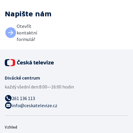
Napište nám
Otevřít
kontaktní
formulář
Divácké centrum
každý všední den:
8:00—16:00 hodin
261 136 113
info@ceskatelevize.cz
Vzhled