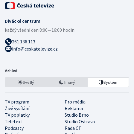
Divácké centrum
každý všední den:
8:00—16:00 hodin
261 136 113
info@ceskatelevize.cz
Vzhled
Světlý
Tmavý
Systém
TV program
Pro média
Živé vysílání
Reklama
TV poplatky
Studio Brno
Teletext
Studio Ostrava
Podcasty
Rada ČT