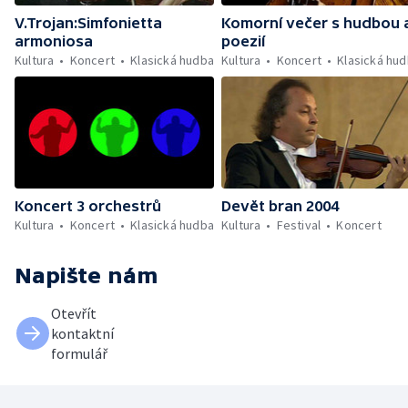
V.Trojan:Simfonietta
Komorní večer s hudbou 
armoniosa
poezií
Kultura
Koncert
Klasická hudba
Kultura
Koncert
Klasická hu
Koncert 3 orchestrů
Devět bran 2004
Kultura
Koncert
Klasická hudba
Kultura
Festival
Koncert
Napište nám
Otevřít
kontaktní
formulář