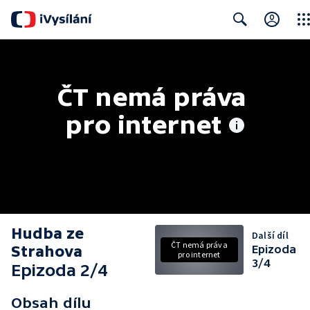
Clos
Search
ČT nemá práva 
pro internet
Hudba ze
Další díl
ČT nemá práva
Strahova
Epizoda
pro internet
3/4
Epizoda 2/4
Obsah dílu