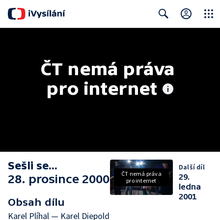
Close
Search
ČT nemá práva 
pro internet
Sešli se...
Další díl
ČT nemá práva
28. prosince 2000
29.
pro internet
ledna
2001
Obsah dílu
Karel Plíhal — Karel Diepold