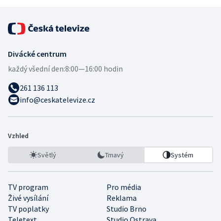
Divácké centrum
každý všední den:
8:00—16:00 hodin
261 136 113
info@ceskatelevize.cz
Vzhled
Světlý
Tmavý
Systém
TV program
Pro média
Živé vysílání
Reklama
TV poplatky
Studio Brno
Teletext
Studio Ostrava