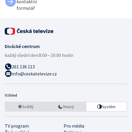
kontaktní
formulář
Divácké centrum
každý všední den:
8:00—16:00 hodin
261 136 113
info@ceskatelevize.cz
Vzhled
Světlý
Tmavý
Systém
TV program
Pro média