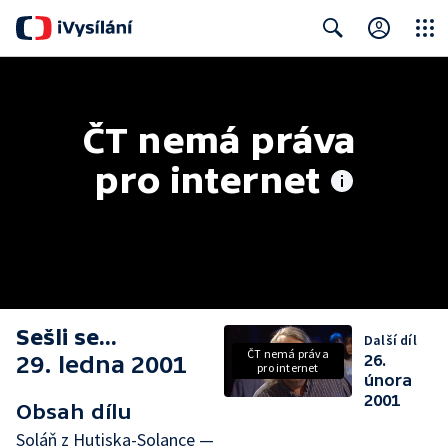
Close
Search
ČT nemá práva 
pro internet
Sešli se...
Další díl
ČT nemá práva
29. ledna 2001
26.
pro internet
února
2001
Obsah dílu
Soláň z Hutiska-Solance —