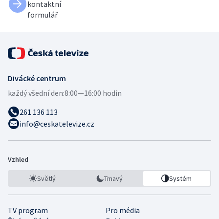
kontaktní
formulář
Divácké centrum
každý všední den:
8:00—16:00 hodin
261 136 113
info@ceskatelevize.cz
Vzhled
Světlý
Tmavý
Systém
TV program
Pro média