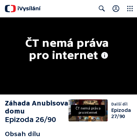
Close
Search
ČT nemá práva 
pro internet
Záhada Anubisova
Další díl
ČT nemá práva
domu
Epizoda
pro internet
27/90
Epizoda 26/90
Obsah dílu