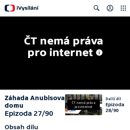
Close
Search
ČT nemá práva 
pro internet
Záhada Anubisova
Další díl
ČT nemá práva
domu
Epizoda
pro internet
28/90
Epizoda 27/90
Obsah dílu