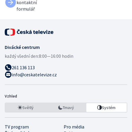
kontaktní
formulář
Divácké centrum
každý všední den:
8:00—16:00 hodin
261 136 113
info@ceskatelevize.cz
Vzhled
Světlý
Tmavý
Systém
TV program
Pro média